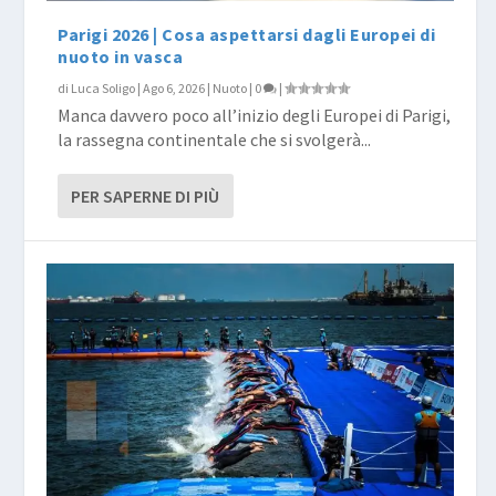
Parigi 2026 | Cosa aspettarsi dagli Europei di
nuoto in vasca
di
Luca Soligo
|
Ago 6, 2026
|
Nuoto
|
0
|
Manca davvero poco all’inizio degli Europei di Parigi,
la rassegna continentale che si svolgerà...
PER SAPERNE DI PIÙ