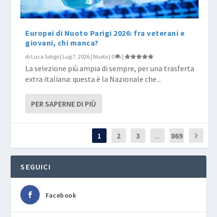
Europei di Nuoto Parigi 2026: fra veterani e
giovani, chi manca?
di
Luca Soligo
|
Lug 7, 2026
|
Nuoto
|
0
|
La selezione più ampia di sempre, per una trasferta
extra italiana: questa è la Nazionale che...
PER SAPERNE DI PIÙ
1
2
3
...
869
SEGUICI
Facebook