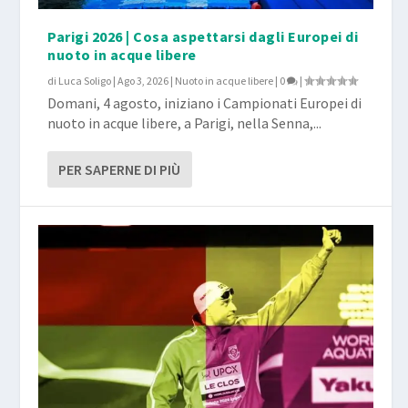
Parigi 2026 | Cosa aspettarsi dagli Europei di
nuoto in acque libere
di
Luca Soligo
|
Ago 3, 2026
|
Nuoto in acque libere
|
0
|
Domani, 4 agosto, iniziano i Campionati Europei di
nuoto in acque libere, a Parigi, nella Senna,...
PER SAPERNE DI PIÙ