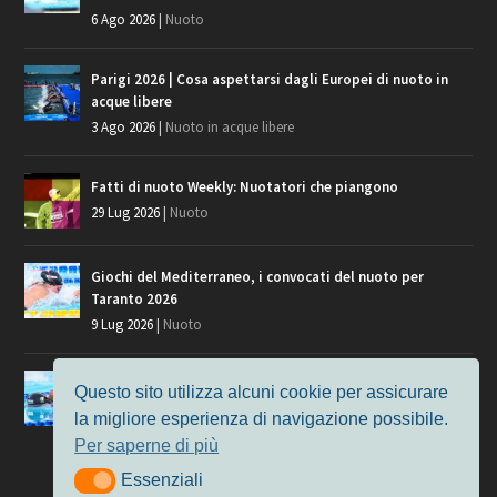
6 Ago 2026
|
Nuoto
Parigi 2026 | Cosa aspettarsi dagli Europei di nuoto in
acque libere
3 Ago 2026
|
Nuoto in acque libere
Fatti di nuoto Weekly: Nuotatori che piangono
29 Lug 2026
|
Nuoto
Giochi del Mediterraneo, i convocati del nuoto per
Taranto 2026
9 Lug 2026
|
Nuoto
Europei di Nuoto Parigi 2026: fra veterani e giovani, chi
Questo sito utilizza alcuni cookie per assicurare
manca?
la migliore esperienza di navigazione possibile.
7 Lug 2026
|
Nuoto
Per saperne di più
Essenziali
Essenziali