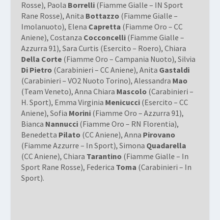
Rosse), Paola
Borrelli
(Fiamme Gialle – IN Sport
Rane Rosse), Anita
Bottazzo
(Fiamme Gialle –
Imolanuoto), Elena
Capretta
(Fiamme Oro – CC
Aniene), Costanza
Cocconcelli
(Fiamme Gialle –
Azzurra 91), Sara Curtis (Esercito – Roero), Chiara
Della Corte
(Fiamme Oro – Campania Nuoto), Silvia
Di Pietro
(Carabinieri – CC Aniene), Anita
Gastaldi
(Carabinieri – VO2 Nuoto Torino), Alessandra
Mao
(Team Veneto), Anna Chiara
Mascolo
(Carabinieri –
H. Sport), Emma Virginia
Menicucci
(Esercito – CC
Aniene), Sofia
Morini
(Fiamme Oro – Azzurra 91),
Bianca
Nannucci
(Fiamme Oro – RN Florentia),
Benedetta
Pilato
(CC Aniene), Anna
Pirovano
(Fiamme Azzurre – In Sport), Simona
Quadarella
(CC Aniene), Chiara
Tarantino
(Fiamme Gialle – In
Sport Rane Rosse), Federica
Toma
(Carabinieri – In
Sport).