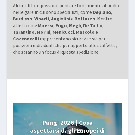
Alcuni di loro possono puntare fortemente al podio
nelle gare in cui sono specialisti, come
Deplano
,
Burdisso
,
Viberti
,
Angiolini
e
Bottazzo
. Mentre
atleti come
Miressi
,
Frigo
,
Megli
,
De Tullio
,
Tarantino
,
Morini
,
Menicucci
,
Mascolo
e
Cocconcelli
rappresentano sicurezze sia per
posizioni individuali che per apporto alle staffette,
che saranno un focus di questa spedizione.
Parigi 2026 | Cosa
aspettarsi dagli Europei di