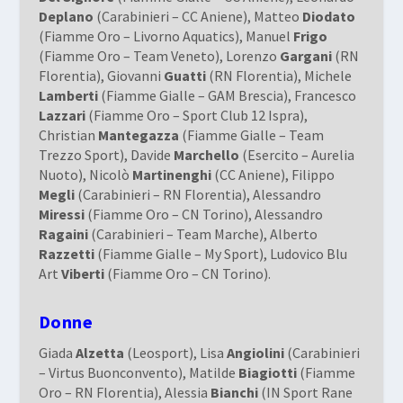
Deplano
(Carabinieri – CC Aniene), Matteo
Diodato
(Fiamme Oro – Livorno Aquatics), Manuel
Frigo
(Fiamme Oro – Team Veneto), Lorenzo
Gargani
(RN
Florentia), Giovanni
Guatti
(RN Florentia), Michele
Lamberti
(Fiamme Gialle – GAM Brescia), Francesco
Lazzari
(Fiamme Oro – Sport Club 12 Ispra),
Christian
Mantegazza
(Fiamme Gialle – Team
Trezzo Sport), Davide
Marchello
(Esercito – Aurelia
Nuoto), Nicolò
Martinenghi
(CC Aniene), Filippo
Megli
(Carabinieri – RN Florentia), Alessandro
Miressi
(Fiamme Oro – CN Torino), Alessandro
Ragaini
(Carabinieri – Team Marche), Alberto
Razzetti
(Fiamme Gialle – My Sport), Ludovico Blu
Art
Viberti
(Fiamme Oro – CN Torino).
Donne
Giada
Alzetta
(Leosport), Lisa
Angiolini
(Carabinieri
– Virtus Buonconvento), Matilde
Biagiotti
(Fiamme
Oro – RN Florentia), Alessia
Bianchi
(IN Sport Rane