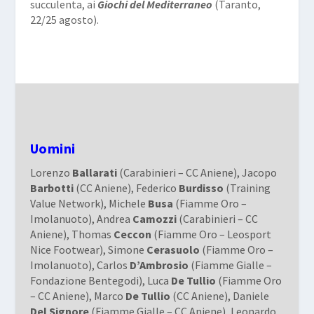
succulenta, ai
Giochi del Mediterraneo
(Taranto,
22/25 agosto).
Uomini
Lorenzo
Ballarati
(Carabinieri – CC Aniene), Jacopo
Barbotti
(CC Aniene), Federico
Burdisso
(Training
Value Network), Michele
Busa
(Fiamme Oro –
Imolanuoto), Andrea
Camozzi
(Carabinieri – CC
Aniene), Thomas
Ceccon
(Fiamme Oro – Leosport
Nice Footwear), Simone
Cerasuolo
(Fiamme Oro –
Imolanuoto), Carlos
D’Ambrosio
(Fiamme Gialle –
Fondazione Bentegodi), Luca
De Tullio
(Fiamme Oro
– CC Aniene), Marco
De Tullio
(CC Aniene), Daniele
Del Signore
(Fiamme Gialle – CC Aniene), Leonardo