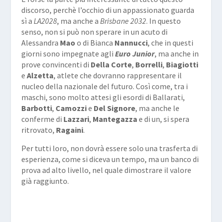
discorso, perchè l’occhio di un appassionato guarda
sì a
LA2028
, ma anche a
Brisbane 2032
. In questo
senso, non si può non sperare in un acuto di
Alessandra
Mao
o di Bianca
Nannucci
, che in questi
giorni sono impegnate agli
Euro Junior
, ma anche in
prove convincenti di
Della Corte
,
Borrelli
,
Biagiotti
e
Alzetta
, atlete che dovranno rappresentare il
nucleo della nazionale del futuro. Così come, tra i
maschi, sono molto attesi gli esordi di Ballarati,
Barbotti
,
Camozzi
e
Del Signore
, ma anche le
conferme di
Lazzari
,
Mantegazza
e di un, si spera
ritrovato,
Ragaini
.
Per tutti loro, non dovrà essere solo una trasferta di
esperienza, come si diceva un tempo, ma un banco di
prova ad alto livello, nel quale dimostrare il valore
già raggiunto.