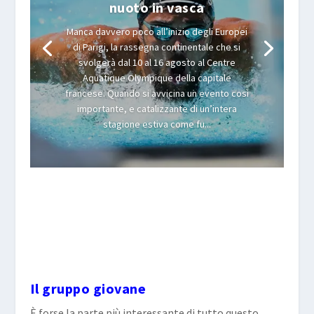
nuoto in vasca
Manca davvero poco all’inizio degli Europei
di Parigi, la rassegna continentale che si
svolgerà dal 10 al 16 agosto al Centre
Aquatique Olympique della capitale
francese. Quando si avvicina un evento così
importante, e catalizzante di un’intera
stagione estiva come fu...
Il gruppo giovane
È forse la parte più interessante di tutto questo