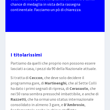
chance di medaglia in vista della rassegna
continentale. Facciamo un pò di chiarezza.
I titolarissimi
Partiamo da quelli che proprio non possono essere
lasciati a casa, i pezzi da 90 della Nazionale attuale.
Si tratta di
Ceccon
, che deve solo decidere il
programma gare, di
Martinenghi
, che al Sette Colli
ha dato i primi segnali di ripresa, di
Cerasuolo
, che
nei 50 rana sembra pressoché imbattibile, e anche di
Razzetti
, che ha ormai uno status internazionale
consolidato in almeno 3 gare, e
D’Ambrosio
,
fondamentale anche in chiave staffette.