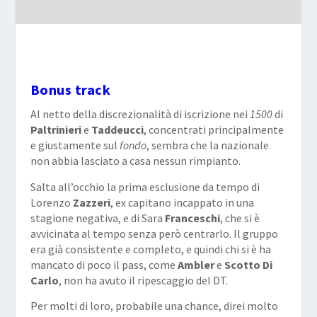
Bonus track
Al netto della discrezionalità di iscrizione nei
1500
di
Paltrinieri
e
Taddeucci
, concentrati principalmente
e giustamente sul
fondo
, sembra che la nazionale
non abbia lasciato a casa nessun rimpianto.
Salta all’occhio la prima esclusione da tempo di
Lorenzo
Zazzeri
, ex capitano incappato in una
stagione negativa, e di Sara
Franceschi
, che si è
avvicinata al tempo senza però centrarlo. Il gruppo
era già consistente e completo, e quindi chi si è ha
mancato di poco il pass, come
Ambler
e
Scotto Di
Carlo
, non ha avuto il ripescaggio del DT.
Per molti di loro, probabile una chance, direi molto