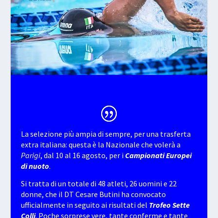
La selezione più ampia di sempre, per una trasferta
extra italiana: questa è la Nazionale che volerà a
Parigi
, dal 10 al 16 agosto, per i
Campionati Europei
di nuoto
.
Si tratta di un totale di 48 atleti, 26 uomini e 22
donne, che il DT Cesare Butini ha convocato
ufficialmente in seguito ai risultati del
Trofeo Sette
Colli
. Poche sorprese vere, tante conferme e tante