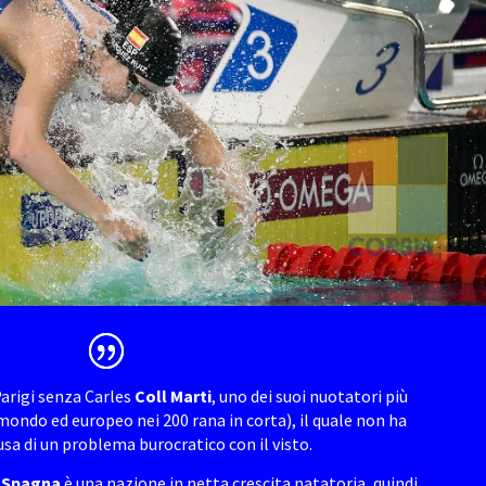
Parigi senza Carles
Coll Marti
, uno dei suoi nuotatori più
ondo ed europeo nei 200 rana in corta), il quale non ha
usa di un problema burocratico con il visto.
a
Spagna
è una nazione in netta crescita natatoria, quindi