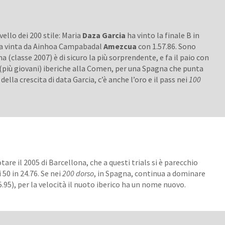
ivello dei 200 stile: Maria
Daza Garcia
ha vinto la finale B in
ata vinta da Ainhoa Campabadal
Amezcua
con 1.57.86. Sono
 (classe 2007) è di sicuro la più sorprendente, e fa il paio con
(più giovani) iberiche alla Comen, per una Spagna che punta
della crescita di data Garcia, c’è anche l’oro e il pass nei
100
otare il 2005 di Barcellona, che a questi trials si è parecchio
 50 in 24.76. Se nei
200 dorso
, in Spagna, continua a dominare
5.95), per la velocità il nuoto iberico ha un nome nuovo.