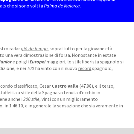
als che si sono volti a
Palma de Maiorca
.
ostro radar
già da tempo
, soprattutto per la giovane età
 dato una vera dimostrazione di forza. Nonostante in estate
Junior
e poi gli
Europei
maggiori, lo stileliberista spagnolo si
izione, e nei
100
ha vinto con il nuovo
record
spagnolo,
econdo classificato, Cesar
Castro Valle
(47.98), e il terzo,
 staffetta a stile della Spagna va tenuta d’occhio in
bene anche i
200 stile
, vinti con un miglioramento
, in 1.46.10, e in generale la sensazione che sia veramente in