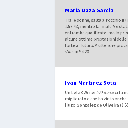
Maria Daza Garcia
Tra le donne, salta all’occhio il l
1.57.43, mentre la finale A è st
entrambe qualificate, ma la prima
alcune ottime prestazioni delle 
forte al futuro. A ulteriore prova 
stile
, in 54.20.
Ivan Martinez Sota
Un bel 53.26 nei
100 dorso
ci fa n
migliorato e che ha vinto anche i
Hugo
Gonzalez de Oliveira
(1.5