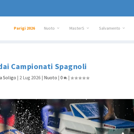
Parigi 2026
Nuoto
MasterS
Salvamento
dai Campionati Spagnoli
a Soligo
|
2 Lug 2026
|
Nuoto
|
0
|