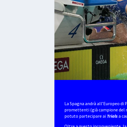
La Spagna andrà all’Europeo di 
promettenti (già campione del m
potuto partecipare ai
Trials
a ca
Oltre a questo inconveniente, l