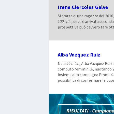
Irene Ciercoles Galve
Si tratta di una ragazza del 2010
100 stile
, dove è arrivata seconda
prospettiva può davvero fare ot
Alba Vazquez Ruiz
Nei
200 misti
, Alba Vazquez Ruiz 
computo femminile, nuotando 2.1
insieme alla compagna Emma
C
possibilità di confermare le buo
RISULTATI - Campiona