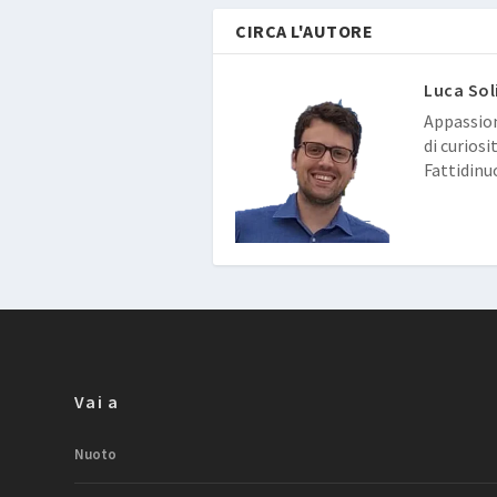
CIRCA L'AUTORE
Luca Sol
Appassion
di curiosi
Fattidinu
Vai a
Nuoto