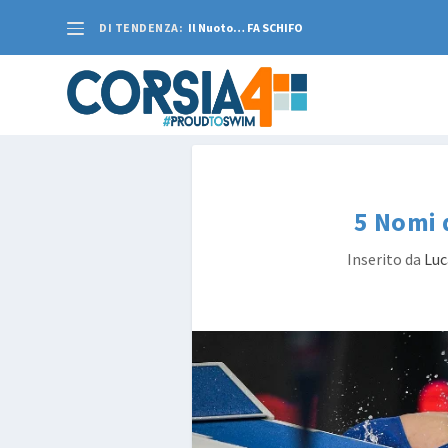
DI TENDENZA:
Il Nuoto… FA SCHIFO
5 Nomi 
Inserito da
Luc