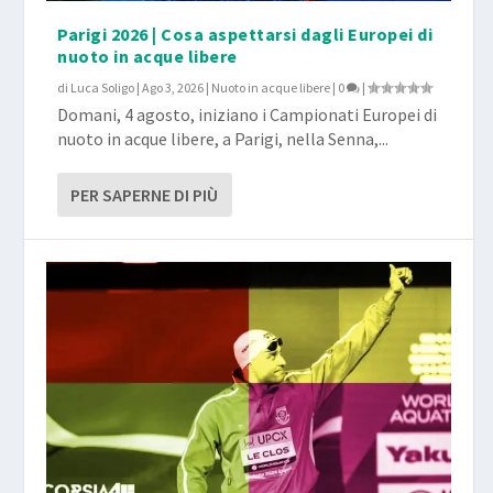
Parigi 2026 | Cosa aspettarsi dagli Europei di
nuoto in acque libere
di
Luca Soligo
|
Ago 3, 2026
|
Nuoto in acque libere
|
0
|
Domani, 4 agosto, iniziano i Campionati Europei di
nuoto in acque libere, a Parigi, nella Senna,...
PER SAPERNE DI PIÙ