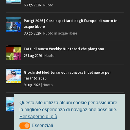
6 Ago 2026
|
Nuoto
Parigi 2026 | Cosa aspettarsi dagli Europei di nuoto in
acque libere
3 Ago 2026
|
Nuoto in acque libere
Fatti di nuoto Weekly: Nuotatori che piangono
29 Lug 2026
|
Nuoto
Giochi del Mediterraneo, i convocati del nuoto per
Taranto 2026
9 Lug 2026
|
Nuoto
Europei di Nuoto Parigi 2026: fra veterani e giovani, chi
Questo sito utilizza alcuni cookie per assicurare
manca?
la migliore esperienza di navigazione possibile.
7 Lug 2026
|
Nuoto
Per saperne di più
Essenziali
Essenziali