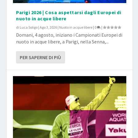
Parigi 2026 | Cosa aspettarsi dagli Europei di
nuoto in acque libere
di
Luca Soligo
|
Ago 3, 2026
|
Nuoto in acque libere
|
0
|
Domani, 4 agosto, iniziano i Campionati Europei di
nuoto in acque libere, a Parigi, nella Senna,...
PER SAPERNE DI PIÙ