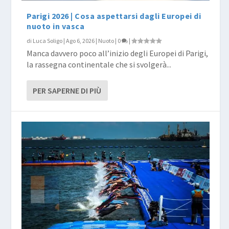
Parigi 2026 | Cosa aspettarsi dagli Europei di
nuoto in vasca
di
Luca Soligo
|
Ago 6, 2026
|
Nuoto
|
0
|
Manca davvero poco all’inizio degli Europei di Parigi,
la rassegna continentale che si svolgerà...
PER SAPERNE DI PIÙ