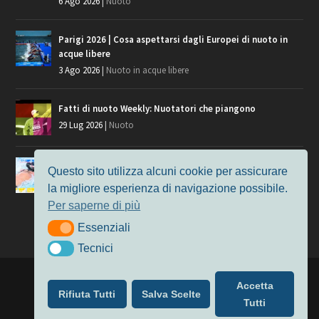
6 Ago 2026
|
Nuoto
Parigi 2026 | Cosa aspettarsi dagli Europei di nuoto in
acque libere
3 Ago 2026
|
Nuoto in acque libere
Fatti di nuoto Weekly: Nuotatori che piangono
29 Lug 2026
|
Nuoto
Giochi del Mediterraneo, i convocati del nuoto per
Questo sito utilizza alcuni cookie per assicurare
Taranto 2026
la migliore esperienza di navigazione possibile.
9 Lug 2026
|
Nuoto
Per saperne di più
Essenziali
Essenziali
Tecnici
Tecnici
Progettato da
Elegant Themes
| Alimentato da
WordPress
Accetta
Rifiuta Tutti
Salva Scelte
Nuoto
MasterS
Podcast
Il Nuoto in Cifre
Chi siamo
Tutti
Privacy & Cookie Policy