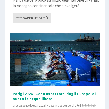
Manca davvero poco all’inizio degli Europei di Parigi,
la rassegna continentale che si svolgerà...
PER SAPERNE DI PIÙ
Parigi 2026 | Cosa aspettarsi dagli Europei di
nuoto in acque libere
di
Luca Soligo
|
Ago 3, 2026
|
Nuoto in acque libere
|
0
|