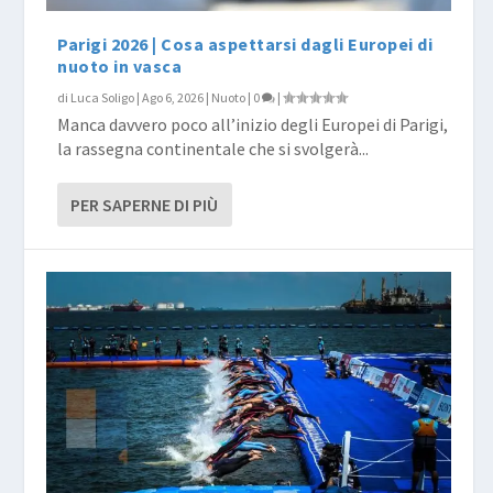
Parigi 2026 | Cosa aspettarsi dagli Europei di
nuoto in vasca
di
Luca Soligo
|
Ago 6, 2026
|
Nuoto
|
0
|
Manca davvero poco all’inizio degli Europei di Parigi,
la rassegna continentale che si svolgerà...
PER SAPERNE DI PIÙ