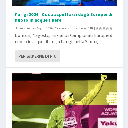
Parigi 2026 | Cosa aspettarsi dagli Europei di
nuoto in acque libere
di
Luca Soligo
|
Ago 3, 2026
|
Nuoto in acque libere
|
0
|
Domani, 4 agosto, iniziano i Campionati Europei di
nuoto in acque libere, a Parigi, nella Senna,...
PER SAPERNE DI PIÙ