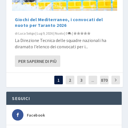
Giochi del Mediterraneo, i convocati del
nuoto per Taranto 2026
di
Luca Soligo
|
Lug 9, 2026
|
Nuoto
|
0
|
La Direzione Tecnica delle squadre nazionali ha
diramato l’elenco dei convocati per i...
PER SAPERNE DI PIÙ
1
2
3
...
870
SEGUICI
Facebook