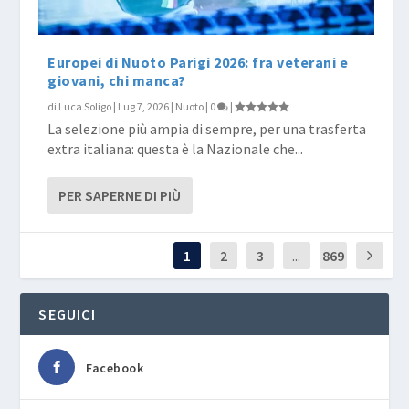
Europei di Nuoto Parigi 2026: fra veterani e
giovani, chi manca?
di
Luca Soligo
|
Lug 7, 2026
|
Nuoto
|
0
|
La selezione più ampia di sempre, per una trasferta
extra italiana: questa è la Nazionale che...
PER SAPERNE DI PIÙ
1
2
3
...
869
SEGUICI
Facebook