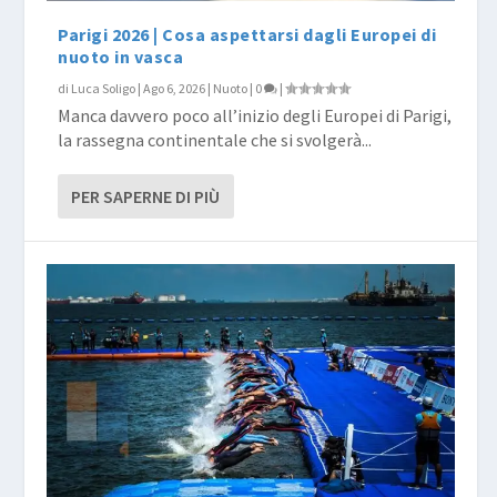
Parigi 2026 | Cosa aspettarsi dagli Europei di
nuoto in vasca
di
Luca Soligo
|
Ago 6, 2026
|
Nuoto
|
0
|
Manca davvero poco all’inizio degli Europei di Parigi,
la rassegna continentale che si svolgerà...
PER SAPERNE DI PIÙ