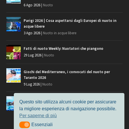
6 Ago 2026
|
Nuoto
Parigi 2026 | Cosa aspettarsi dagli Europei di nuoto in
acque libere
3 Ago 2026
|
Nuoto in acque libere
Fatti di nuoto Weekly: Nuotatori che piangono
29 Lug 2026
|
Nuoto
Giochi del Mediterraneo, i convocati del nuoto per
Taranto 2026
9 Lug 2026
|
Nuoto
Europei di Nuoto Parigi 2026: fra veterani e giovani, chi
Questo sito utilizza alcuni cookie per assicurare
manca?
la migliore esperienza di navigazione possibile.
7 Lug 2026
|
Nuoto
Per saperne di più
Essenziali
Essenziali