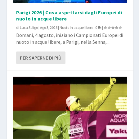
Parigi 2026 | Cosa aspettarsi dagli Europei di
nuoto in acque libere
di
Luca Soligo
|
Ago 3, 2026
|
Nuoto in acque libere
|
0
|
Domani, 4 agosto, iniziano i Campionati Europei di
nuoto in acque libere, a Parigi, nella Senna,...
PER SAPERNE DI PIÙ