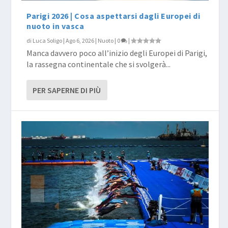
Parigi 2026 | Cosa aspettarsi dagli Europei di
nuoto in vasca
di
Luca Soligo
|
Ago 6, 2026
|
Nuoto
|
0
|
Manca davvero poco all’inizio degli Europei di Parigi,
la rassegna continentale che si svolgerà...
PER SAPERNE DI PIÙ