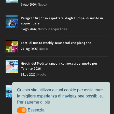
6 Ago 2026
|
Nuoto
Parigi 2026 | Cosa aspettarsi dagli Europei di nuoto in
acque libere
3 Ago 2026
|
Nuoto in acque libere
Fatti di nuoto Weekly: Nuotatori che piangono
29 Lug 2026
|
Nuoto
Giochi del Mediterraneo, i convocati del nuoto per
Taranto 2026
9 Lug 2026
|
Nuoto
Europei di Nuoto Parigi 2026: fra veterani e giovani, chi
Questo sito utilizza alcuni cookie per assicurare
manca?
la migliore esperienza di navigazione possibile.
7 Lug 2026
|
Nuoto
Per saperne di più
Essenziali
Essenziali