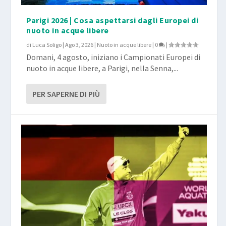
Parigi 2026 | Cosa aspettarsi dagli Europei di
nuoto in acque libere
di
Luca Soligo
|
Ago 3, 2026
|
Nuoto in acque libere
|
0
|
Domani, 4 agosto, iniziano i Campionati Europei di
nuoto in acque libere, a Parigi, nella Senna,...
PER SAPERNE DI PIÙ