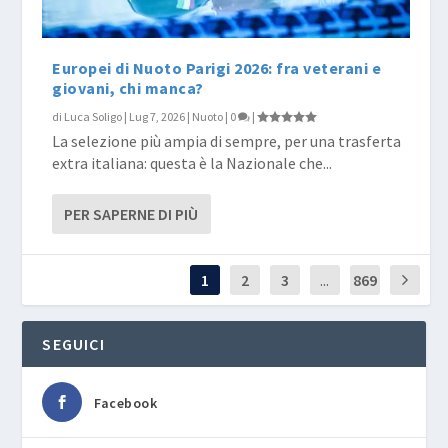
Europei di Nuoto Parigi 2026: fra veterani e
giovani, chi manca?
di
Luca Soligo
|
Lug 7, 2026
|
Nuoto
|
0
|
La selezione più ampia di sempre, per una trasferta
extra italiana: questa è la Nazionale che...
PER SAPERNE DI PIÙ
1
2
3
...
869
SEGUICI
Facebook