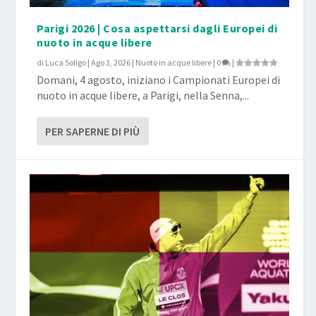
Parigi 2026 | Cosa aspettarsi dagli Europei di
nuoto in acque libere
di
Luca Soligo
|
Ago 3, 2026
|
Nuoto in acque libere
|
0
|
Domani, 4 agosto, iniziano i Campionati Europei di
nuoto in acque libere, a Parigi, nella Senna,...
PER SAPERNE DI PIÙ