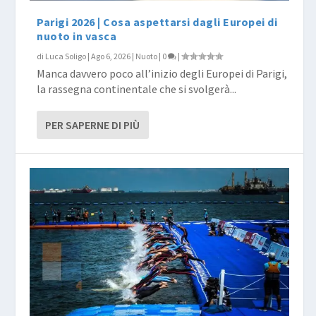
Parigi 2026 | Cosa aspettarsi dagli Europei di
nuoto in vasca
di
Luca Soligo
|
Ago 6, 2026
|
Nuoto
|
0
|
Manca davvero poco all’inizio degli Europei di Parigi,
la rassegna continentale che si svolgerà...
PER SAPERNE DI PIÙ