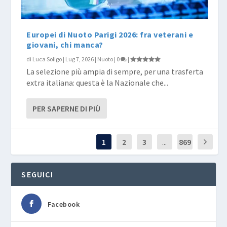
Europei di Nuoto Parigi 2026: fra veterani e
giovani, chi manca?
di
Luca Soligo
|
Lug 7, 2026
|
Nuoto
|
0
|
La selezione più ampia di sempre, per una trasferta
extra italiana: questa è la Nazionale che...
PER SAPERNE DI PIÙ
1
2
3
...
869
SEGUICI
Facebook