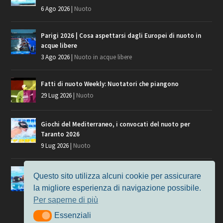
6 Ago 2026
|
Nuoto
Parigi 2026 | Cosa aspettarsi dagli Europei di nuoto in
acque libere
3 Ago 2026
|
Nuoto in acque libere
Fatti di nuoto Weekly: Nuotatori che piangono
29 Lug 2026
|
Nuoto
Giochi del Mediterraneo, i convocati del nuoto per
Taranto 2026
9 Lug 2026
|
Nuoto
Europei di Nuoto Parigi 2026: fra veterani e giovani, chi
Questo sito utilizza alcuni cookie per assicurare
manca?
la migliore esperienza di navigazione possibile.
7 Lug 2026
|
Nuoto
Per saperne di più
Essenziali
Essenziali