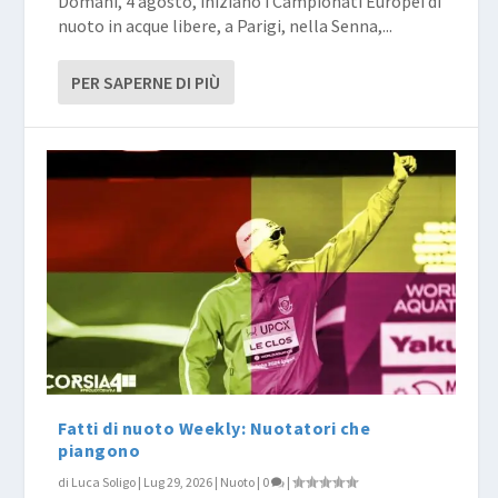
Domani, 4 agosto, iniziano i Campionati Europei di
nuoto in acque libere, a Parigi, nella Senna,...
PER SAPERNE DI PIÙ
Fatti di nuoto Weekly: Nuotatori che
piangono
di
Luca Soligo
|
Lug 29, 2026
|
Nuoto
|
0
|