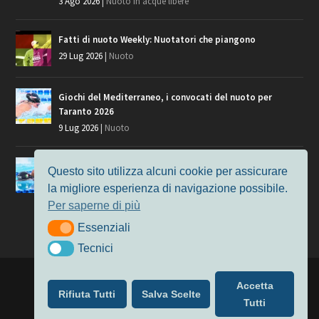
3 Ago 2026
|
Nuoto in acque libere
Fatti di nuoto Weekly: Nuotatori che piangono
29 Lug 2026
|
Nuoto
Giochi del Mediterraneo, i convocati del nuoto per
Taranto 2026
9 Lug 2026
|
Nuoto
Europei di Nuoto Parigi 2026: fra veterani e giovani, chi
Questo sito utilizza alcuni cookie per assicurare
manca?
la migliore esperienza di navigazione possibile.
7 Lug 2026
|
Nuoto
Per saperne di più
Essenziali
Essenziali
Tecnici
Tecnici
Progettato da
Elegant Themes
| Alimentato da
WordPress
Accetta
Rifiuta Tutti
Salva Scelte
Nuoto
MasterS
Podcast
Il Nuoto in Cifre
Chi siamo
Tutti
Privacy & Cookie Policy