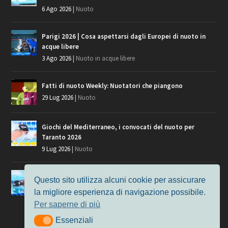
6 Ago 2026
|
Nuoto
Parigi 2026 | Cosa aspettarsi dagli Europei di nuoto in
acque libere
3 Ago 2026
|
Nuoto in acque libere
Fatti di nuoto Weekly: Nuotatori che piangono
29 Lug 2026
|
Nuoto
Giochi del Mediterraneo, i convocati del nuoto per
Taranto 2026
9 Lug 2026
|
Nuoto
Europei di Nuoto Parigi 2026: fra veterani e giovani, chi
Questo sito utilizza alcuni cookie per assicurare
manca?
la migliore esperienza di navigazione possibile.
7 Lug 2026
|
Nuoto
Per saperne di più
Essenziali
Essenziali