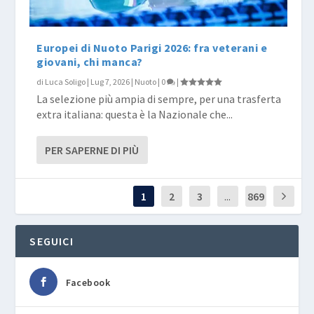
Europei di Nuoto Parigi 2026: fra veterani e
giovani, chi manca?
di
Luca Soligo
|
Lug 7, 2026
|
Nuoto
|
0
|
La selezione più ampia di sempre, per una trasferta
extra italiana: questa è la Nazionale che...
PER SAPERNE DI PIÙ
1
2
3
...
869
SEGUICI
Facebook