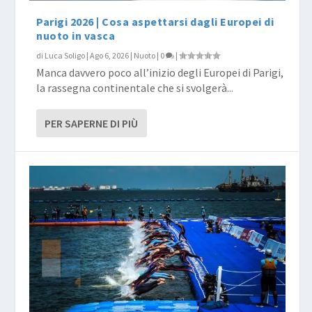
Parigi 2026 | Cosa aspettarsi dagli Europei di
nuoto in vasca
di
Luca Soligo
|
Ago 6, 2026
|
Nuoto
|
0
|
Manca davvero poco all’inizio degli Europei di Parigi,
la rassegna continentale che si svolgerà...
PER SAPERNE DI PIÙ