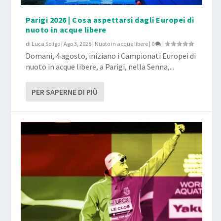
Parigi 2026 | Cosa aspettarsi dagli Europei di
nuoto in acque libere
di
Luca Soligo
|
Ago 3, 2026
|
Nuoto in acque libere
|
0
|
Domani, 4 agosto, iniziano i Campionati Europei di
nuoto in acque libere, a Parigi, nella Senna,...
PER SAPERNE DI PIÙ