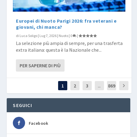
Europei di Nuoto Parigi 2026: fra veterani e
giovani, chi manca?
di
Luca Soligo
|
Lug 7, 2026
|
Nuoto
|
0
|
La selezione più ampia di sempre, per una trasferta
extra italiana: questa è la Nazionale che...
PER SAPERNE DI PIÙ
1
2
3
...
869
SEGUICI
Facebook