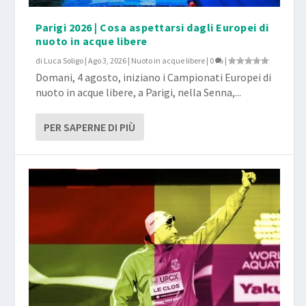
Parigi 2026 | Cosa aspettarsi dagli Europei di
nuoto in acque libere
di
Luca Soligo
|
Ago 3, 2026
|
Nuoto in acque libere
|
0
|
Domani, 4 agosto, iniziano i Campionati Europei di
nuoto in acque libere, a Parigi, nella Senna,...
PER SAPERNE DI PIÙ