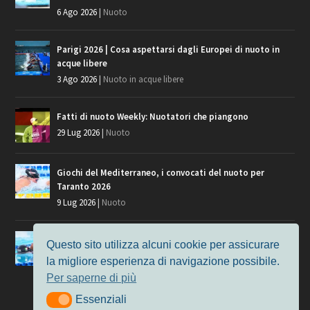
6 Ago 2026
|
Nuoto
Parigi 2026 | Cosa aspettarsi dagli Europei di nuoto in
acque libere
3 Ago 2026
|
Nuoto in acque libere
Fatti di nuoto Weekly: Nuotatori che piangono
29 Lug 2026
|
Nuoto
Giochi del Mediterraneo, i convocati del nuoto per
Taranto 2026
9 Lug 2026
|
Nuoto
Europei di Nuoto Parigi 2026: fra veterani e giovani, chi
Questo sito utilizza alcuni cookie per assicurare
manca?
la migliore esperienza di navigazione possibile.
7 Lug 2026
|
Nuoto
Per saperne di più
Essenziali
Essenziali