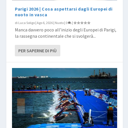
Parigi 2026 | Cosa aspettarsi dagli Europei di
nuoto in vasca
di
Luca Soligo
|
Ago 6, 2026
|
Nuoto
|
0
|
Manca davvero poco all’inizio degli Europei di Parigi,
la rassegna continentale che si svolgerà...
PER SAPERNE DI PIÙ