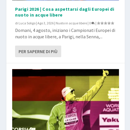
Parigi 2026 | Cosa aspettarsi dagli Europei di
nuoto in acque libere
di
Luca Soligo
|
Ago 3, 2026
|
Nuoto in acque libere
|
0
|
Domani, 4 agosto, iniziano i Campionati Europei di
nuoto in acque libere, a Parigi, nella Senna,...
PER SAPERNE DI PIÙ