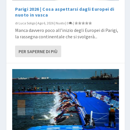
Parigi 2026 | Cosa aspettarsi dagli Europei di
nuoto in vasca
di
Luca Soligo
|
Ago 6, 2026
|
Nuoto
|
0
|
Manca davvero poco all’inizio degli Europei di Parigi,
la rassegna continentale che si svolgerà...
PER SAPERNE DI PIÙ