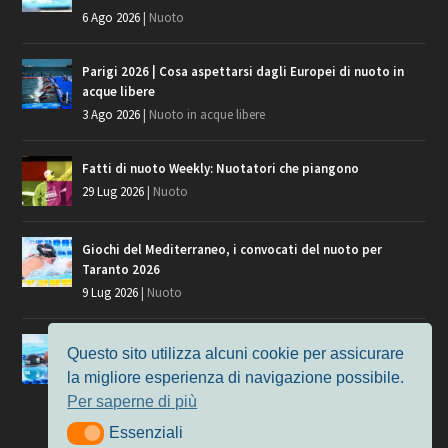
6 Ago 2026
|
Nuoto
Parigi 2026 | Cosa aspettarsi dagli Europei di nuoto in
acque libere
3 Ago 2026
|
Nuoto in acque libere
Fatti di nuoto Weekly: Nuotatori che piangono
29 Lug 2026
|
Nuoto
Giochi del Mediterraneo, i convocati del nuoto per
Taranto 2026
9 Lug 2026
|
Nuoto
Europei di Nuoto Parigi 2026: fra veterani e giovani, chi
Questo sito utilizza alcuni cookie per assicurare
manca?
la migliore esperienza di navigazione possibile.
7 Lug 2026
|
Nuoto
Per saperne di più
Essenziali
Essenziali