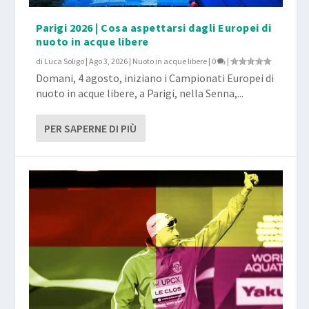
Parigi 2026 | Cosa aspettarsi dagli Europei di
nuoto in acque libere
di
Luca Soligo
|
Ago 3, 2026
|
Nuoto in acque libere
|
0
|
Domani, 4 agosto, iniziano i Campionati Europei di
nuoto in acque libere, a Parigi, nella Senna,...
PER SAPERNE DI PIÙ