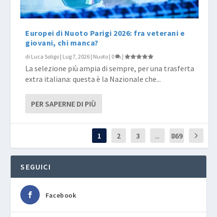
Europei di Nuoto Parigi 2026: fra veterani e
giovani, chi manca?
di
Luca Soligo
|
Lug 7, 2026
|
Nuoto
|
0
|
La selezione più ampia di sempre, per una trasferta
extra italiana: questa è la Nazionale che...
PER SAPERNE DI PIÙ
1
2
3
...
869
SEGUICI
Facebook