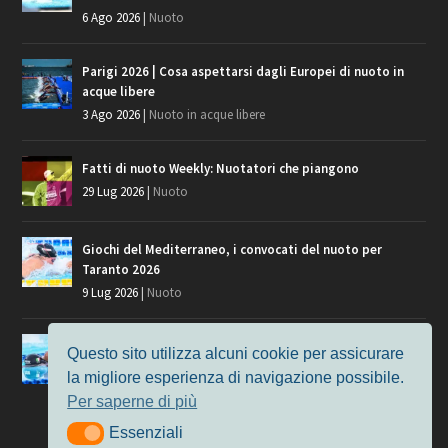
6 Ago 2026
|
Nuoto
Parigi 2026 | Cosa aspettarsi dagli Europei di nuoto in
acque libere
3 Ago 2026
|
Nuoto in acque libere
Fatti di nuoto Weekly: Nuotatori che piangono
29 Lug 2026
|
Nuoto
Giochi del Mediterraneo, i convocati del nuoto per
Taranto 2026
9 Lug 2026
|
Nuoto
Europei di Nuoto Parigi 2026: fra veterani e giovani, chi
Questo sito utilizza alcuni cookie per assicurare
manca?
la migliore esperienza di navigazione possibile.
7 Lug 2026
|
Nuoto
Per saperne di più
Essenziali
Essenziali