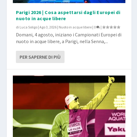
Parigi 2026 | Cosa aspettarsi dagli Europei di
nuoto in acque libere
di
Luca Soligo
|
Ago 3, 2026
|
Nuoto in acque libere
|
0
|
Domani, 4 agosto, iniziano i Campionati Europei di
nuoto in acque libere, a Parigi, nella Senna,...
PER SAPERNE DI PIÙ