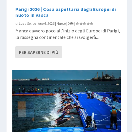
Parigi 2026 | Cosa aspettarsi dagli Europei di
nuoto in vasca
di
Luca Soligo
|
Ago 6, 2026
|
Nuoto
|
0
|
Manca davvero poco all’inizio degli Europei di Parigi,
la rassegna continentale che si svolgerà...
PER SAPERNE DI PIÙ