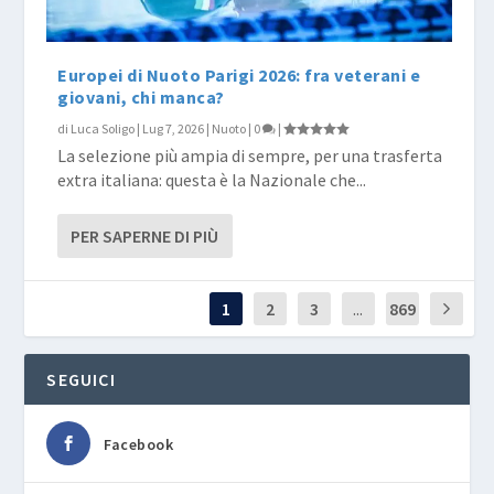
Europei di Nuoto Parigi 2026: fra veterani e
giovani, chi manca?
di
Luca Soligo
|
Lug 7, 2026
|
Nuoto
|
0
|
La selezione più ampia di sempre, per una trasferta
extra italiana: questa è la Nazionale che...
PER SAPERNE DI PIÙ
1
2
3
...
869
SEGUICI
Facebook