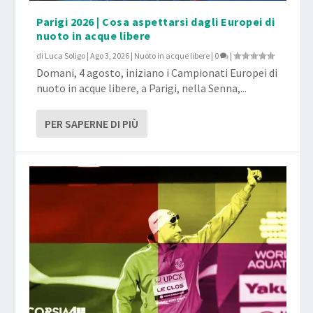
Parigi 2026 | Cosa aspettarsi dagli Europei di
nuoto in acque libere
di
Luca Soligo
|
Ago 3, 2026
|
Nuoto in acque libere
|
0
|
Domani, 4 agosto, iniziano i Campionati Europei di
nuoto in acque libere, a Parigi, nella Senna,...
PER SAPERNE DI PIÙ