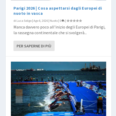
Parigi 2026 | Cosa aspettarsi dagli Europei di
nuoto in vasca
di
Luca Soligo
|
Ago 6, 2026
|
Nuoto
|
0
|
Manca davvero poco all’inizio degli Europei di Parigi,
la rassegna continentale che si svolgerà...
PER SAPERNE DI PIÙ