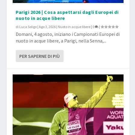
Parigi 2026 | Cosa aspettarsi dagli Europei di
nuoto in acque libere
di
Luca Soligo
|
Ago 3, 2026
|
Nuoto in acque libere
|
0
|
Domani, 4 agosto, iniziano i Campionati Europei di
nuoto in acque libere, a Parigi, nella Senna,...
PER SAPERNE DI PIÙ