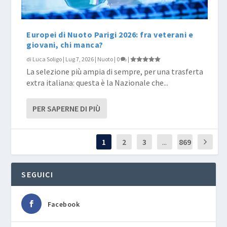
Europei di Nuoto Parigi 2026: fra veterani e
giovani, chi manca?
di
Luca Soligo
|
Lug 7, 2026
|
Nuoto
|
0
|
La selezione più ampia di sempre, per una trasferta
extra italiana: questa è la Nazionale che...
PER SAPERNE DI PIÙ
1
2
3
...
869
SEGUICI
Facebook