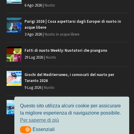
6 Ago 2026
|
Nuoto
Parigi 2026 | Cosa aspettarsi dagli Europei di nuoto in
acque libere
3 Ago 2026
|
Nuoto in acque libere
Fatti di nuoto Weekly: Nuotatori che piangono
29 Lug 2026
|
Nuoto
Giochi del Mediterraneo, i convocati del nuoto per
Taranto 2026
9 Lug 2026
|
Nuoto
Europei di Nuoto Parigi 2026: fra veterani e giovani, chi
Questo sito utilizza alcuni cookie per assicurare
manca?
la migliore esperienza di navigazione possibile.
7 Lug 2026
|
Nuoto
Per saperne di più
Essenziali
Essenziali