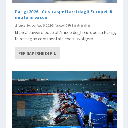
Parigi 2026 | Cosa aspettarsi dagli Europei di
nuoto in vasca
di
Luca Soligo
|
Ago 6, 2026
|
Nuoto
|
0
|
Manca davvero poco all’inizio degli Europei di Parigi,
la rassegna continentale che si svolgerà...
PER SAPERNE DI PIÙ