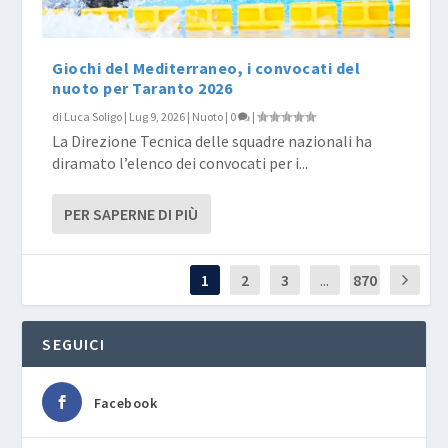
Giochi del Mediterraneo, i convocati del
nuoto per Taranto 2026
di
Luca Soligo
|
Lug 9, 2026
|
Nuoto
|
0
|
La Direzione Tecnica delle squadre nazionali ha
diramato l’elenco dei convocati per i...
PER SAPERNE DI PIÙ
1
2
3
...
870
SEGUICI
Facebook