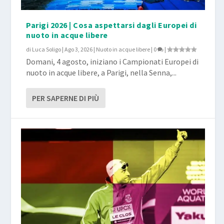
Parigi 2026 | Cosa aspettarsi dagli Europei di
nuoto in acque libere
di
Luca Soligo
|
Ago 3, 2026
|
Nuoto in acque libere
|
0
|
Domani, 4 agosto, iniziano i Campionati Europei di
nuoto in acque libere, a Parigi, nella Senna,...
PER SAPERNE DI PIÙ