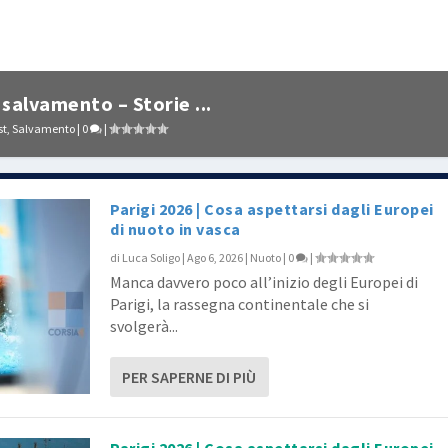
salvamento – Storie ...
st
,
Salvamento
|
0
|
Parigi 2026 | Cosa aspettarsi dagli Europei
di nuoto in vasca
di
Luca Soligo
|
Ago 6, 2026
|
Nuoto
|
0
|
Manca davvero poco all’inizio degli Europei di
Parigi, la rassegna continentale che si
svolgerà...
PER SAPERNE DI PIÙ
Parigi 2026 | Cosa aspettarsi dagli Europei