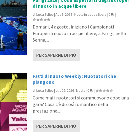
di nuoto in acque libere
di
Luca Soligo
|
Ago 3, 2026
|
Nuoto in acque libere
|
0
|
Domani, 4 agosto, iniziano i Campionati
Europei di nuoto in acque libere, a Parigi, nella
Senna,...
PER SAPERNE DI PIÙ
Fatti di nuoto Weekly: Nuotatori che
piangono
di
Luca Soligo
|
Lug 29, 2026
|
Nuoto
|
0
|
Come mai i nuotatori si commuovono dopo una
gara? Cosa c’è di così romantico nella
prestazione...
PER SAPERNE DI PIÙ