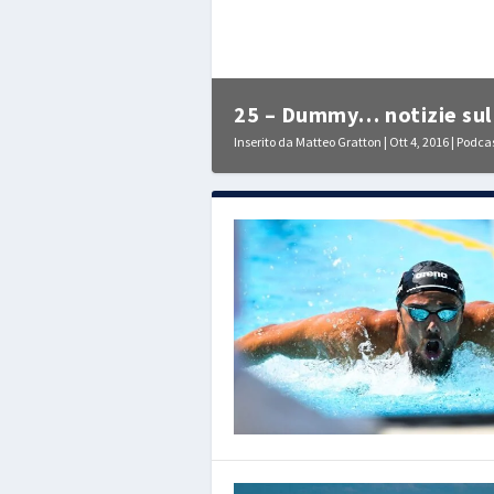
25 – Dummy… notizie sul 
Inserito da
Matteo Gratton
|
Ott 4, 2016
|
Podca