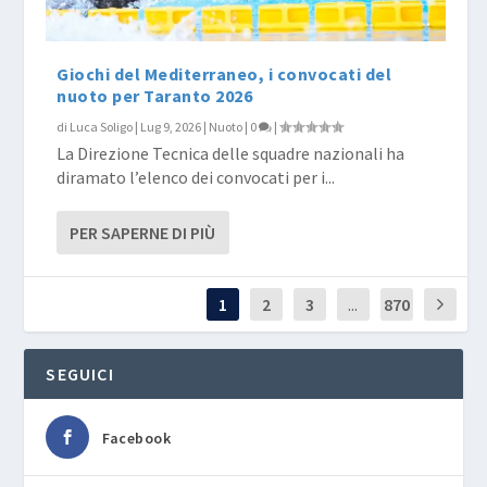
Giochi del Mediterraneo, i convocati del
nuoto per Taranto 2026
di
Luca Soligo
|
Lug 9, 2026
|
Nuoto
|
0
|
La Direzione Tecnica delle squadre nazionali ha
diramato l’elenco dei convocati per i...
PER SAPERNE DI PIÙ
1
2
3
...
870
SEGUICI
Facebook