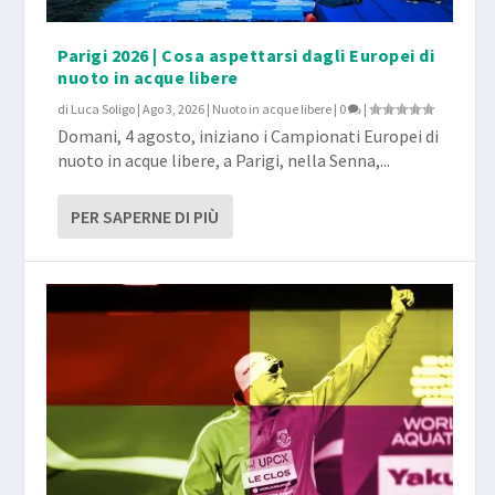
Parigi 2026 | Cosa aspettarsi dagli Europei di
nuoto in acque libere
di
Luca Soligo
|
Ago 3, 2026
|
Nuoto in acque libere
|
0
|
Domani, 4 agosto, iniziano i Campionati Europei di
nuoto in acque libere, a Parigi, nella Senna,...
PER SAPERNE DI PIÙ