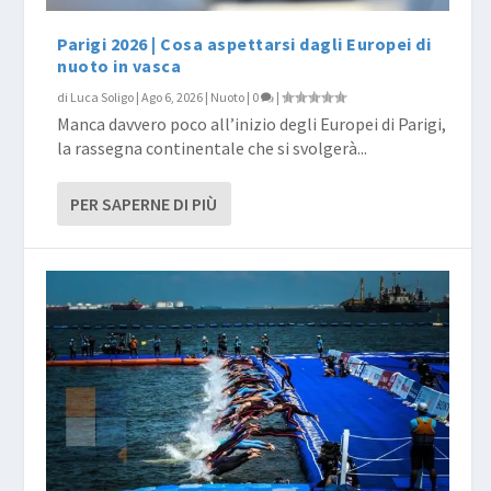
Parigi 2026 | Cosa aspettarsi dagli Europei di
nuoto in vasca
di
Luca Soligo
|
Ago 6, 2026
|
Nuoto
|
0
|
Manca davvero poco all’inizio degli Europei di Parigi,
la rassegna continentale che si svolgerà...
PER SAPERNE DI PIÙ