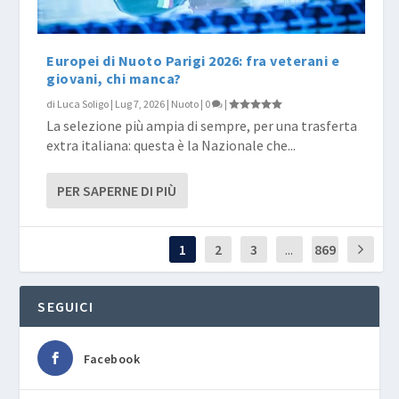
Europei di Nuoto Parigi 2026: fra veterani e
giovani, chi manca?
di
Luca Soligo
|
Lug 7, 2026
|
Nuoto
|
0
|
La selezione più ampia di sempre, per una trasferta
extra italiana: questa è la Nazionale che...
PER SAPERNE DI PIÙ
1
2
3
...
869
SEGUICI
Facebook