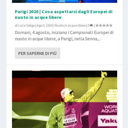
Parigi 2026 | Cosa aspettarsi dagli Europei di
nuoto in acque libere
di
Luca Soligo
|
Ago 3, 2026
|
Nuoto in acque libere
|
0
|
Domani, 4 agosto, iniziano i Campionati Europei di
nuoto in acque libere, a Parigi, nella Senna,...
PER SAPERNE DI PIÙ