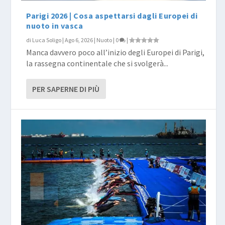
Parigi 2026 | Cosa aspettarsi dagli Europei di
nuoto in vasca
di
Luca Soligo
|
Ago 6, 2026
|
Nuoto
|
0
|
Manca davvero poco all’inizio degli Europei di Parigi,
la rassegna continentale che si svolgerà...
PER SAPERNE DI PIÙ