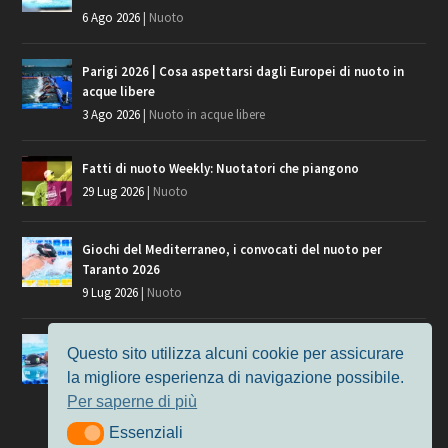
6 Ago 2026
|
Nuoto
Parigi 2026 | Cosa aspettarsi dagli Europei di nuoto in
acque libere
3 Ago 2026
|
Nuoto in acque libere
Fatti di nuoto Weekly: Nuotatori che piangono
29 Lug 2026
|
Nuoto
Giochi del Mediterraneo, i convocati del nuoto per
Taranto 2026
9 Lug 2026
|
Nuoto
Europei di Nuoto Parigi 2026: fra veterani e giovani, chi
Questo sito utilizza alcuni cookie per assicurare
manca?
la migliore esperienza di navigazione possibile.
7 Lug 2026
|
Nuoto
Per saperne di più
Essenziali
Essenziali