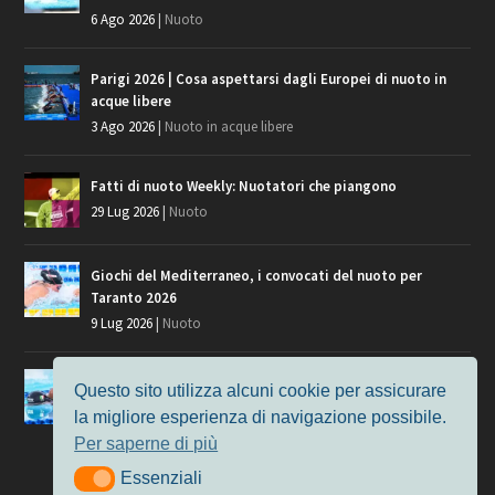
6 Ago 2026
|
Nuoto
Parigi 2026 | Cosa aspettarsi dagli Europei di nuoto in
acque libere
3 Ago 2026
|
Nuoto in acque libere
Fatti di nuoto Weekly: Nuotatori che piangono
29 Lug 2026
|
Nuoto
Giochi del Mediterraneo, i convocati del nuoto per
Taranto 2026
9 Lug 2026
|
Nuoto
Europei di Nuoto Parigi 2026: fra veterani e giovani, chi
Questo sito utilizza alcuni cookie per assicurare
manca?
la migliore esperienza di navigazione possibile.
7 Lug 2026
|
Nuoto
Per saperne di più
Essenziali
Essenziali