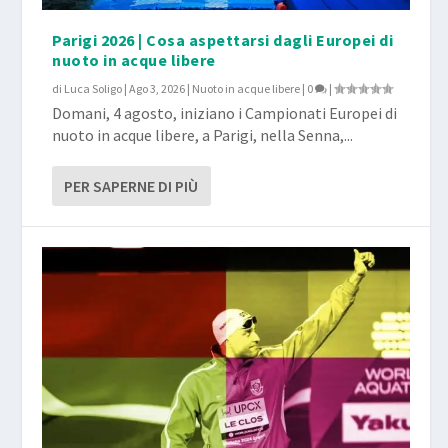
Parigi 2026 | Cosa aspettarsi dagli Europei di
nuoto in acque libere
di
Luca Soligo
|
Ago 3, 2026
|
Nuoto in acque libere
|
0
|
Domani, 4 agosto, iniziano i Campionati Europei di
nuoto in acque libere, a Parigi, nella Senna,...
PER SAPERNE DI PIÙ