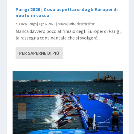
Parigi 2026 | Cosa aspettarsi dagli Europei di
nuoto in vasca
di
Luca Soligo
|
Ago 6, 2026
|
Nuoto
|
0
|
Manca davvero poco all’inizio degli Europei di Parigi,
la rassegna continentale che si svolgerà...
PER SAPERNE DI PIÙ