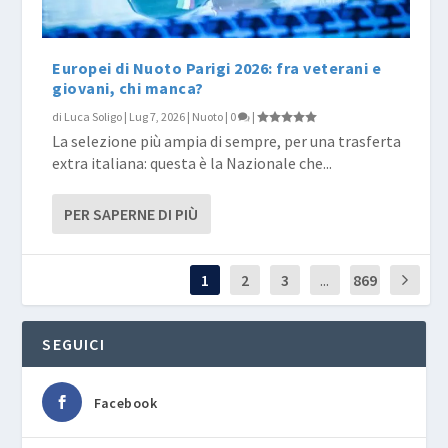
Europei di Nuoto Parigi 2026: fra veterani e
giovani, chi manca?
di
Luca Soligo
|
Lug 7, 2026
|
Nuoto
|
0
|
La selezione più ampia di sempre, per una trasferta
extra italiana: questa è la Nazionale che...
PER SAPERNE DI PIÙ
1
2
3
...
869
SEGUICI
Facebook