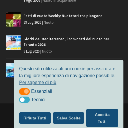
3 Ago 2026
|
Nuoto in acque libere
Fatti di nuoto Weekly: Nuotatori che piangono
29 Lug 2026
|
Nuoto
Giochi del Mediterraneo, i convocati del nuoto per
Taranto 2026
9 Lug 2026
|
Nuoto
Europei di Nuoto Parigi 2026: fra veterani e giovani, chi
Questo sito utilizza alcuni cookie per assicurare
manca?
la migliore esperienza di navigazione possibile.
7 Lug 2026
|
Nuoto
Per saperne di più
Essenziali
Essenziali
Tecnici
Tecnici
Progettato da
Elegant Themes
| Alimentato da
WordPress
Accetta
Rifiuta Tutti
Salva Scelte
Nuoto
MasterS
Podcast
Il Nuoto in Cifre
Chi siamo
Tutti
Privacy & Cookie Policy