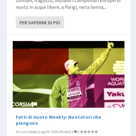
Domani, 4 agosto, iniziano i Campionati Europei di
nuoto in acque libere, a Parigi, nella Senna,...
PER SAPERNE DI PIÙ
Fatti di nuoto Weekly: Nuotatori che
piangono
di
Luca Soligo
|
Lug 29, 2026
|
Nuoto
|
0
|