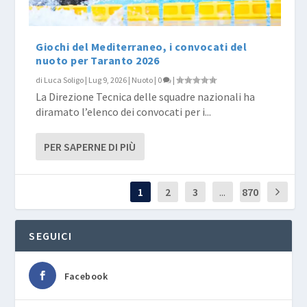
Giochi del Mediterraneo, i convocati del
nuoto per Taranto 2026
di
Luca Soligo
|
Lug 9, 2026
|
Nuoto
|
0
|
La Direzione Tecnica delle squadre nazionali ha
diramato l’elenco dei convocati per i...
PER SAPERNE DI PIÙ
1
2
3
...
870
SEGUICI
Facebook