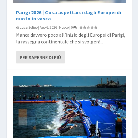
Parigi 2026 | Cosa aspettarsi dagli Europei di
nuoto in vasca
di
Luca Soligo
|
Ago 6, 2026
|
Nuoto
|
0
|
Manca davvero poco all’inizio degli Europei di Parigi,
la rassegna continentale che si svolgerà...
PER SAPERNE DI PIÙ