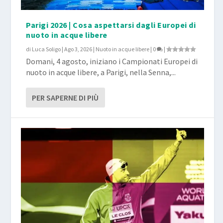
Parigi 2026 | Cosa aspettarsi dagli Europei di
nuoto in acque libere
di
Luca Soligo
|
Ago 3, 2026
|
Nuoto in acque libere
|
0
|
Domani, 4 agosto, iniziano i Campionati Europei di
nuoto in acque libere, a Parigi, nella Senna,...
PER SAPERNE DI PIÙ