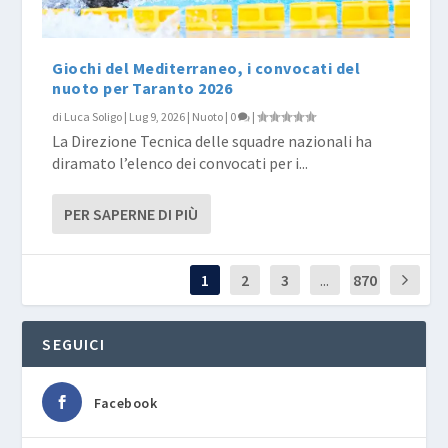
Giochi del Mediterraneo, i convocati del
nuoto per Taranto 2026
di
Luca Soligo
|
Lug 9, 2026
|
Nuoto
|
0
|
La Direzione Tecnica delle squadre nazionali ha
diramato l’elenco dei convocati per i...
PER SAPERNE DI PIÙ
1
2
3
...
870
SEGUICI
Facebook