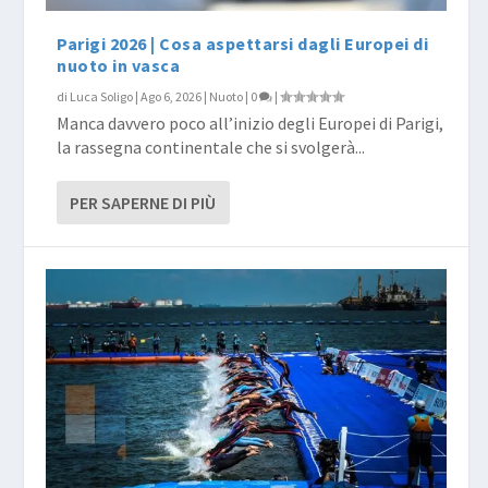
Parigi 2026 | Cosa aspettarsi dagli Europei di
nuoto in vasca
di
Luca Soligo
|
Ago 6, 2026
|
Nuoto
|
0
|
Manca davvero poco all’inizio degli Europei di Parigi,
la rassegna continentale che si svolgerà...
PER SAPERNE DI PIÙ