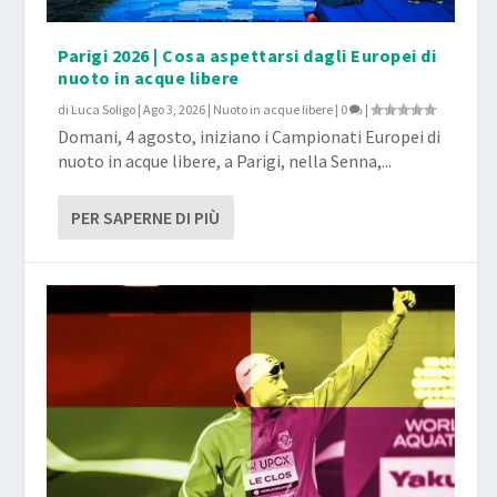
Parigi 2026 | Cosa aspettarsi dagli Europei di
nuoto in acque libere
di
Luca Soligo
|
Ago 3, 2026
|
Nuoto in acque libere
|
0
|
Domani, 4 agosto, iniziano i Campionati Europei di
nuoto in acque libere, a Parigi, nella Senna,...
PER SAPERNE DI PIÙ