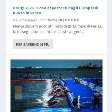
Parigi 2026 | Cosa aspettarsi dagli Europei di
nuoto in vasca
di
Luca Soligo
|
Ago 6, 2026
|
Nuoto
|
0
|
Manca davvero poco all’inizio degli Europei di Parigi,
la rassegna continentale che si svolgerà...
PER SAPERNE DI PIÙ