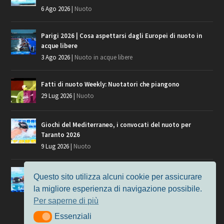
6 Ago 2026
|
Nuoto
Parigi 2026 | Cosa aspettarsi dagli Europei di nuoto in
acque libere
3 Ago 2026
|
Nuoto in acque libere
Fatti di nuoto Weekly: Nuotatori che piangono
29 Lug 2026
|
Nuoto
Giochi del Mediterraneo, i convocati del nuoto per
Taranto 2026
9 Lug 2026
|
Nuoto
Europei di Nuoto Parigi 2026: fra veterani e giovani, chi
Questo sito utilizza alcuni cookie per assicurare
manca?
la migliore esperienza di navigazione possibile.
7 Lug 2026
|
Nuoto
Per saperne di più
Essenziali
Essenziali