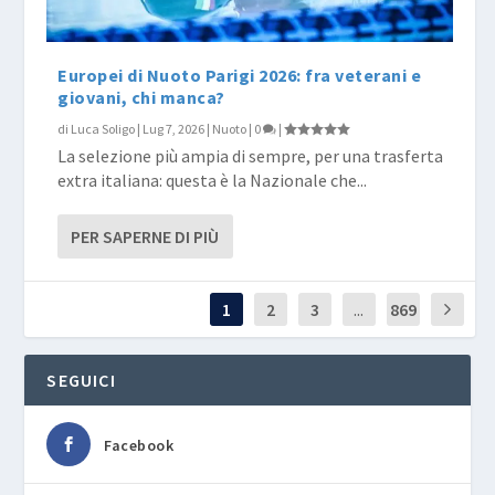
Europei di Nuoto Parigi 2026: fra veterani e
giovani, chi manca?
di
Luca Soligo
|
Lug 7, 2026
|
Nuoto
|
0
|
La selezione più ampia di sempre, per una trasferta
extra italiana: questa è la Nazionale che...
PER SAPERNE DI PIÙ
1
2
3
...
869
SEGUICI
Facebook