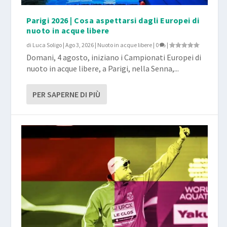
Parigi 2026 | Cosa aspettarsi dagli Europei di
nuoto in acque libere
di
Luca Soligo
|
Ago 3, 2026
|
Nuoto in acque libere
|
0
|
Domani, 4 agosto, iniziano i Campionati Europei di
nuoto in acque libere, a Parigi, nella Senna,...
PER SAPERNE DI PIÙ