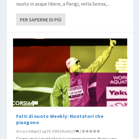
nuoto in acque libere, a Parigi, nella Senna,...
PER SAPERNE DI PIÙ
Fatti di nuoto Weekly: Nuotatori che
piangono
di
Luca Soligo
|
Lug 29, 2026
|
Nuoto
|
0
|
Come mai i nuotatori si commuovono dopo una