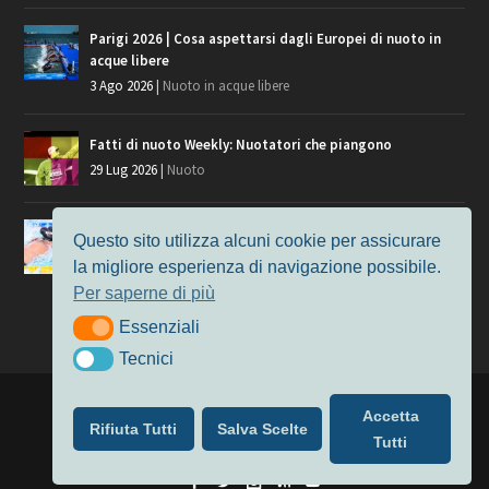
Parigi 2026 | Cosa aspettarsi dagli Europei di nuoto in
acque libere
3 Ago 2026
|
Nuoto in acque libere
Fatti di nuoto Weekly: Nuotatori che piangono
29 Lug 2026
|
Nuoto
Giochi del Mediterraneo, i convocati del nuoto per
Questo sito utilizza alcuni cookie per assicurare
Taranto 2026
la migliore esperienza di navigazione possibile.
9 Lug 2026
|
Nuoto
Per saperne di più
Essenziali
Essenziali
Tecnici
Tecnici
Progettato da
Elegant Themes
| Alimentato da
WordPress
Accetta
Rifiuta Tutti
Salva Scelte
Nuoto
MasterS
Podcast
Il Nuoto in Cifre
Chi siamo
Tutti
Privacy & Cookie Policy