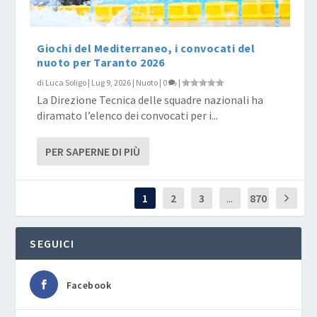
Giochi del Mediterraneo, i convocati del
nuoto per Taranto 2026
di
Luca Soligo
|
Lug 9, 2026
|
Nuoto
|
0
|
La Direzione Tecnica delle squadre nazionali ha
diramato l’elenco dei convocati per i...
PER SAPERNE DI PIÙ
1
2
3
...
870
SEGUICI
Facebook