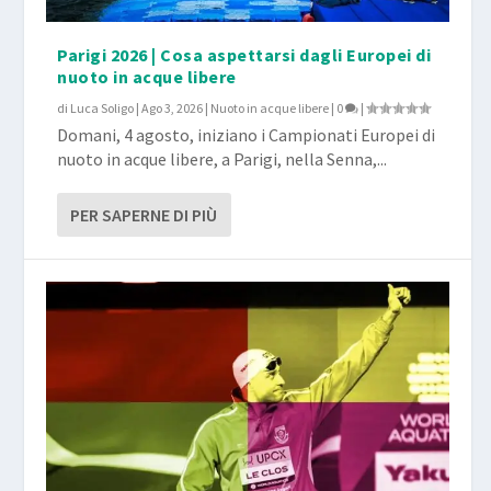
Parigi 2026 | Cosa aspettarsi dagli Europei di
nuoto in acque libere
di
Luca Soligo
|
Ago 3, 2026
|
Nuoto in acque libere
|
0
|
Domani, 4 agosto, iniziano i Campionati Europei di
nuoto in acque libere, a Parigi, nella Senna,...
PER SAPERNE DI PIÙ