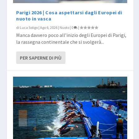
Parigi 2026 | Cosa aspettarsi dagli Europei di
nuoto in vasca
di
Luca Soligo
|
Ago 6, 2026
|
Nuoto
|
0
|
Manca davvero poco all’inizio degli Europei di Parigi,
la rassegna continentale che si svolgerà...
PER SAPERNE DI PIÙ