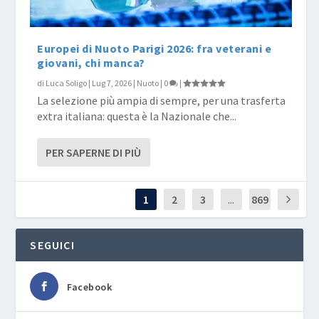
Europei di Nuoto Parigi 2026: fra veterani e
giovani, chi manca?
di
Luca Soligo
|
Lug 7, 2026
|
Nuoto
|
0
|
La selezione più ampia di sempre, per una trasferta
extra italiana: questa è la Nazionale che...
PER SAPERNE DI PIÙ
1
2
3
...
869
SEGUICI
Facebook