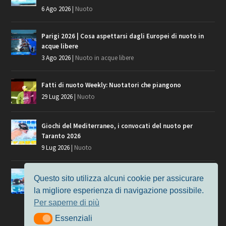
6 Ago 2026
|
Nuoto
Parigi 2026 | Cosa aspettarsi dagli Europei di nuoto in
acque libere
3 Ago 2026
|
Nuoto in acque libere
Fatti di nuoto Weekly: Nuotatori che piangono
29 Lug 2026
|
Nuoto
Giochi del Mediterraneo, i convocati del nuoto per
Taranto 2026
9 Lug 2026
|
Nuoto
Europei di Nuoto Parigi 2026: fra veterani e giovani, chi
Questo sito utilizza alcuni cookie per assicurare
manca?
la migliore esperienza di navigazione possibile.
7 Lug 2026
|
Nuoto
Per saperne di più
Essenziali
Essenziali