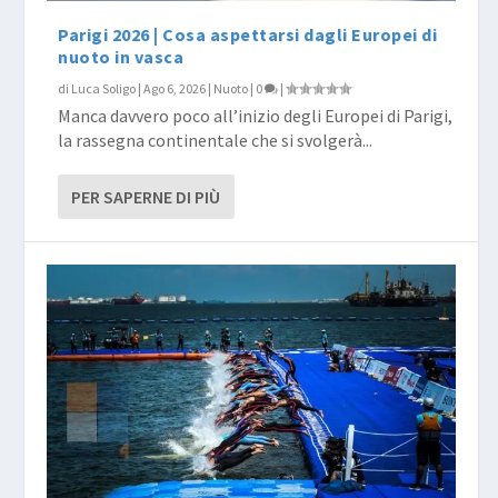
Parigi 2026 | Cosa aspettarsi dagli Europei di
nuoto in vasca
di
Luca Soligo
|
Ago 6, 2026
|
Nuoto
|
0
|
Manca davvero poco all’inizio degli Europei di Parigi,
la rassegna continentale che si svolgerà...
PER SAPERNE DI PIÙ