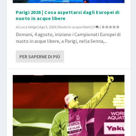
Parigi 2026 | Cosa aspettarsi dagli Europei di
nuoto in acque libere
di
Luca Soligo
|
Ago 3, 2026
|
Nuoto in acque libere
|
0
|
Domani, 4 agosto, iniziano i Campionati Europei di
nuoto in acque libere, a Parigi, nella Senna,...
PER SAPERNE DI PIÙ