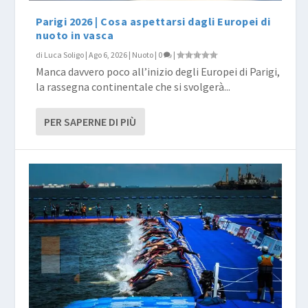
Parigi 2026 | Cosa aspettarsi dagli Europei di
nuoto in vasca
di
Luca Soligo
|
Ago 6, 2026
|
Nuoto
|
0
|
Manca davvero poco all’inizio degli Europei di Parigi,
la rassegna continentale che si svolgerà...
PER SAPERNE DI PIÙ