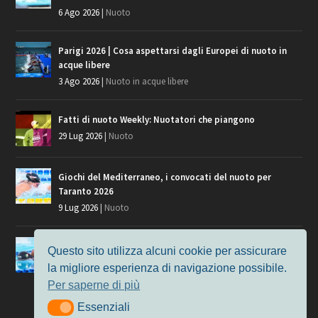
6 Ago 2026
|
Nuoto
Parigi 2026 | Cosa aspettarsi dagli Europei di nuoto in
acque libere
3 Ago 2026
|
Nuoto in acque libere
Fatti di nuoto Weekly: Nuotatori che piangono
29 Lug 2026
|
Nuoto
Giochi del Mediterraneo, i convocati del nuoto per
Taranto 2026
9 Lug 2026
|
Nuoto
Europei di Nuoto Parigi 2026: fra veterani e giovani, chi
Questo sito utilizza alcuni cookie per assicurare
manca?
la migliore esperienza di navigazione possibile.
7 Lug 2026
|
Nuoto
Per saperne di più
Essenziali
Essenziali