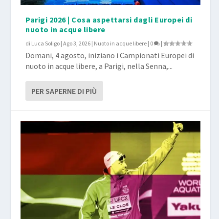
Parigi 2026 | Cosa aspettarsi dagli Europei di
nuoto in acque libere
di
Luca Soligo
|
Ago 3, 2026
|
Nuoto in acque libere
|
0
|
Domani, 4 agosto, iniziano i Campionati Europei di
nuoto in acque libere, a Parigi, nella Senna,...
PER SAPERNE DI PIÙ