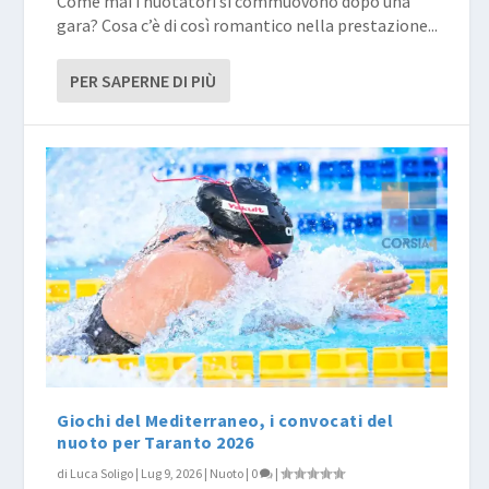
Come mai i nuotatori si commuovono dopo una
gara? Cosa c’è di così romantico nella prestazione...
PER SAPERNE DI PIÙ
Giochi del Mediterraneo, i convocati del
nuoto per Taranto 2026
di
Luca Soligo
|
Lug 9, 2026
|
Nuoto
|
0
|