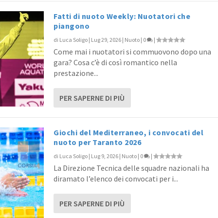
Fatti di nuoto Weekly: Nuotatori che
piangono
di
Luca Soligo
|
Lug 29, 2026
|
Nuoto
|
0
|
Come mai i nuotatori si commuovono dopo una
gara? Cosa c’è di così romantico nella
prestazione...
PER SAPERNE DI PIÙ
Giochi del Mediterraneo, i convocati del
nuoto per Taranto 2026
di
Luca Soligo
|
Lug 9, 2026
|
Nuoto
|
0
|
La Direzione Tecnica delle squadre nazionali ha
diramato l’elenco dei convocati per i...
PER SAPERNE DI PIÙ