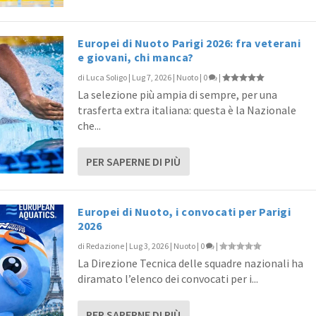
Europei di Nuoto Parigi 2026: fra veterani
e giovani, chi manca?
di
Luca Soligo
|
Lug 7, 2026
|
Nuoto
|
0
|
La selezione più ampia di sempre, per una
trasferta extra italiana: questa è la Nazionale
che...
PER SAPERNE DI PIÙ
Europei di Nuoto, i convocati per Parigi
2026
di
Redazione
|
Lug 3, 2026
|
Nuoto
|
0
|
La Direzione Tecnica delle squadre nazionali ha
diramato l’elenco dei convocati per i...
PER SAPERNE DI PIÙ