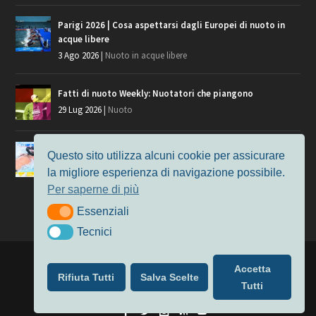
Parigi 2026 | Cosa aspettarsi dagli Europei di nuoto in
acque libere
3 Ago 2026
|
Nuoto in acque libere
Fatti di nuoto Weekly: Nuotatori che piangono
29 Lug 2026
|
Nuoto
Giochi del Mediterraneo, i convocati del nuoto per
Questo sito utilizza alcuni cookie per assicurare
Taranto 2026
la migliore esperienza di navigazione possibile.
9 Lug 2026
|
Nuoto
Per saperne di più
Essenziali
Essenziali
Tecnici
Tecnici
Progettato da
Elegant Themes
| Alimentato da
WordPress
Accetta
Rifiuta Tutti
Salva Scelte
Nuoto
MasterS
Podcast
Il Nuoto in Cifre
Chi siamo
Tutti
Privacy & Cookie Policy