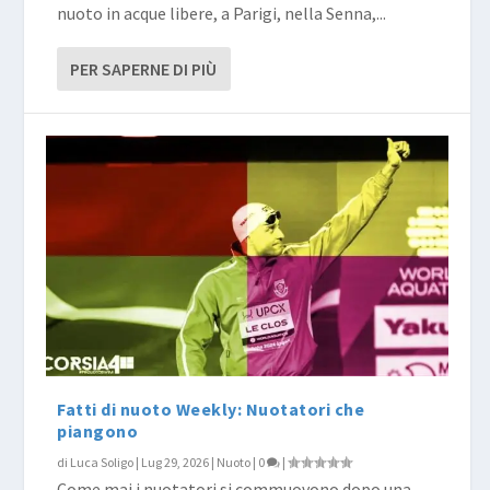
nuoto in acque libere, a Parigi, nella Senna,...
PER SAPERNE DI PIÙ
Fatti di nuoto Weekly: Nuotatori che
piangono
di
Luca Soligo
|
Lug 29, 2026
|
Nuoto
|
0
|
Come mai i nuotatori si commuovono dopo una