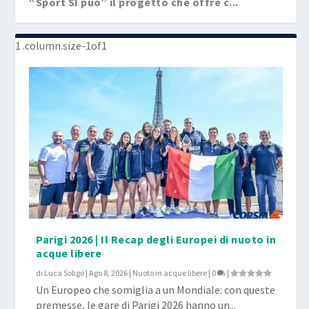
“Sport SI può” il progetto che offre c...
Parigi 2026 | Il Recap degli Europei di nuoto in
acque libere
di
Luca Soligo
|
Ago 8, 2026
|
Nuoto in acque libere
|
0
|
Un Europeo che somiglia a un Mondiale: con queste
premesse, le gare di Parigi 2026 hanno un...