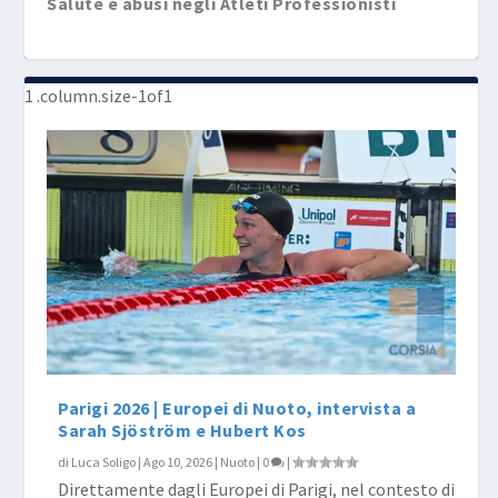
Salute e abusi negli Atleti Professionisti
Caeleb Dressel ha vinto e noi non ce ne siamo
nemm...
Parigi 2026 | Europei di Nuoto, intervista a
Sarah Sjöström e Hubert Kos
di
Luca Soligo
|
Ago 10, 2026
|
Nuoto
|
0
|
Direttamente dagli Europei di Parigi, nel contesto di