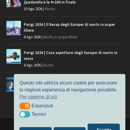
Quadarella e le 4×200 in finale
10 Ago 2026
|
Nuoto
Parigi 2026 | Il Recap degli Europei di nuoto in acque
libere
8 Ago 2026
|
Nuoto in acque libere
Parigi 2026 | Cosa aspettarsi dagli Europei di nuoto in
vasca
6 Ago 2026
|
Nuoto
Parigi 2026 | Cosa aspettarsi dagli Europei di nuoto in
Questo sito utilizza alcuni cookie per assicurare
acque libere
la migliore esperienza di navigazione possibile.
3 Ago 2026
|
Nuoto in acque libere
Per saperne di più
Essenziali
Essenziali
Tecnici
Tecnici
Progettato da
Elegant Themes
| Alimentato da
WordPress
Accetta