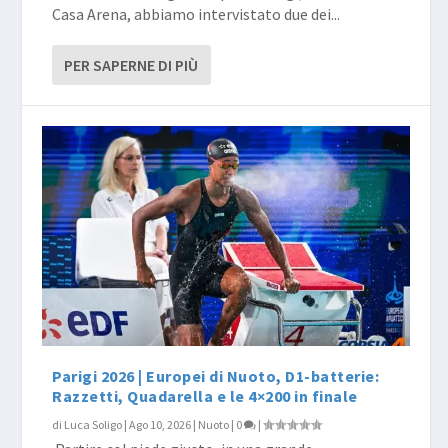
Casa Arena, abbiamo intervistato due dei...
PER SAPERNE DI PIÙ
Parigi 2026 | Europei di Nuoto, D1-batterie:
Razzetti, Quadarella e le 4×200 in finale
di
Luca Soligo
|
Ago 10, 2026
|
Nuoto
|
0
|