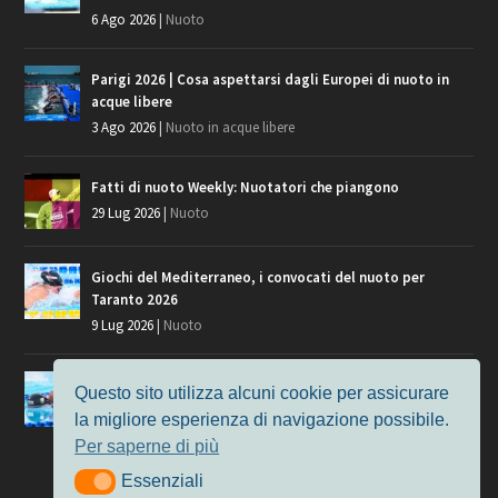
6 Ago 2026
|
Nuoto
Parigi 2026 | Cosa aspettarsi dagli Europei di nuoto in
acque libere
3 Ago 2026
|
Nuoto in acque libere
Fatti di nuoto Weekly: Nuotatori che piangono
29 Lug 2026
|
Nuoto
Giochi del Mediterraneo, i convocati del nuoto per
Taranto 2026
9 Lug 2026
|
Nuoto
Europei di Nuoto Parigi 2026: fra veterani e giovani, chi
Questo sito utilizza alcuni cookie per assicurare
manca?
la migliore esperienza di navigazione possibile.
7 Lug 2026
|
Nuoto
Per saperne di più
Essenziali
Essenziali