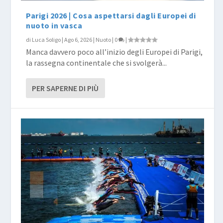
Parigi 2026 | Cosa aspettarsi dagli Europei di
nuoto in vasca
di
Luca Soligo
|
Ago 6, 2026
|
Nuoto
|
0
|
Manca davvero poco all’inizio degli Europei di Parigi,
la rassegna continentale che si svolgerà...
PER SAPERNE DI PIÙ