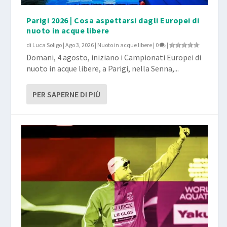
Parigi 2026 | Cosa aspettarsi dagli Europei di
nuoto in acque libere
di
Luca Soligo
|
Ago 3, 2026
|
Nuoto in acque libere
|
0
|
Domani, 4 agosto, iniziano i Campionati Europei di
nuoto in acque libere, a Parigi, nella Senna,...
PER SAPERNE DI PIÙ