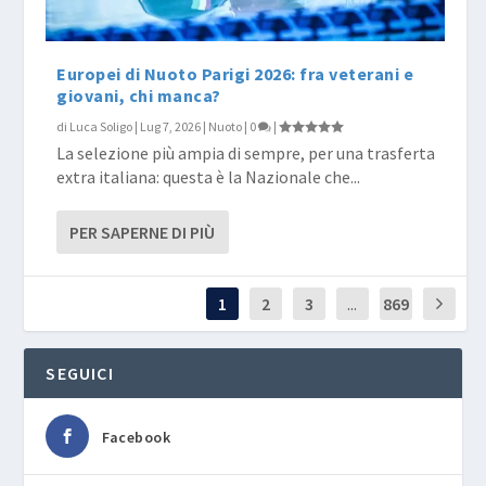
Europei di Nuoto Parigi 2026: fra veterani e
giovani, chi manca?
di
Luca Soligo
|
Lug 7, 2026
|
Nuoto
|
0
|
La selezione più ampia di sempre, per una trasferta
extra italiana: questa è la Nazionale che...
PER SAPERNE DI PIÙ
1
2
3
...
869
SEGUICI
Facebook