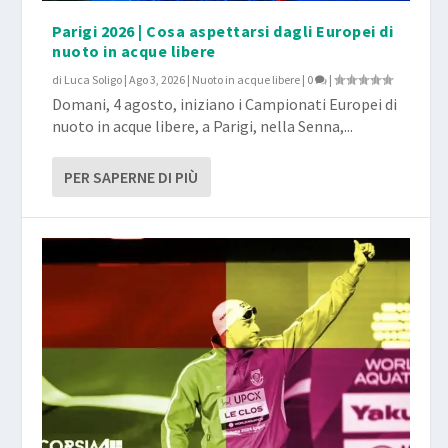
Parigi 2026 | Cosa aspettarsi dagli Europei di
nuoto in acque libere
di
Luca Soligo
|
Ago 3, 2026
|
Nuoto in acque libere
|
0
|
Domani, 4 agosto, iniziano i Campionati Europei di
nuoto in acque libere, a Parigi, nella Senna,...
PER SAPERNE DI PIÙ