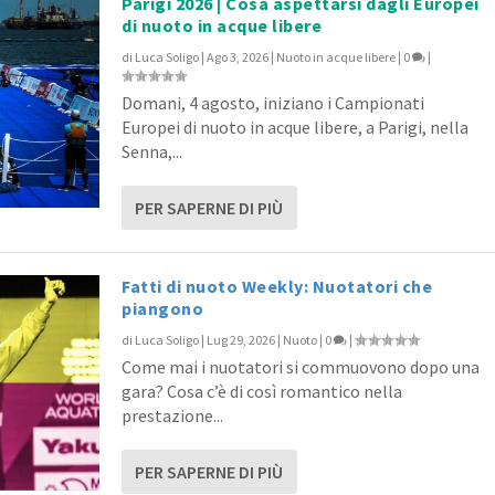
Parigi 2026 | Cosa aspettarsi dagli Europei
di nuoto in acque libere
di
Luca Soligo
|
Ago 3, 2026
|
Nuoto in acque libere
|
0
|
Domani, 4 agosto, iniziano i Campionati
Europei di nuoto in acque libere, a Parigi, nella
Senna,...
PER SAPERNE DI PIÙ
Fatti di nuoto Weekly: Nuotatori che
piangono
di
Luca Soligo
|
Lug 29, 2026
|
Nuoto
|
0
|
Come mai i nuotatori si commuovono dopo una
gara? Cosa c’è di così romantico nella
prestazione...
PER SAPERNE DI PIÙ