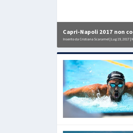
Capri-Napoli 2017 non com
Inserito da
Cristiana Scaramel
|
Lug 19, 2017
|