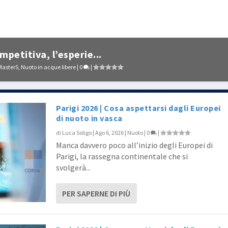
petitiva, l’esperie...
MasterS
,
Nuoto in acque libere
|
0
|
Parigi 2026 | Cosa aspettarsi dagli Europei
di nuoto in vasca
di
Luca Soligo
|
Ago 6, 2026
|
Nuoto
|
0
|
Manca davvero poco all’inizio degli Europei di
Parigi, la rassegna continentale che si
svolgerà...
PER SAPERNE DI PIÙ