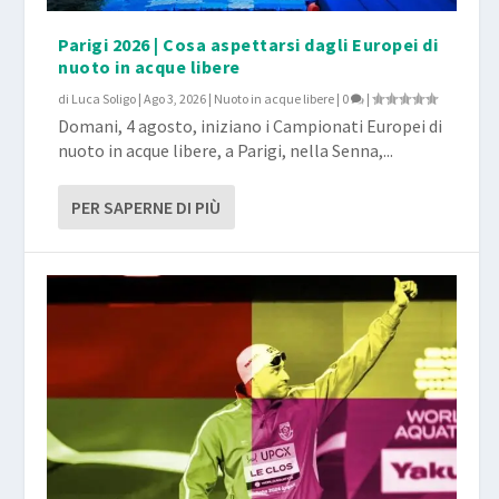
Parigi 2026 | Cosa aspettarsi dagli Europei di
nuoto in acque libere
di
Luca Soligo
|
Ago 3, 2026
|
Nuoto in acque libere
|
0
|
Domani, 4 agosto, iniziano i Campionati Europei di
nuoto in acque libere, a Parigi, nella Senna,...
PER SAPERNE DI PIÙ