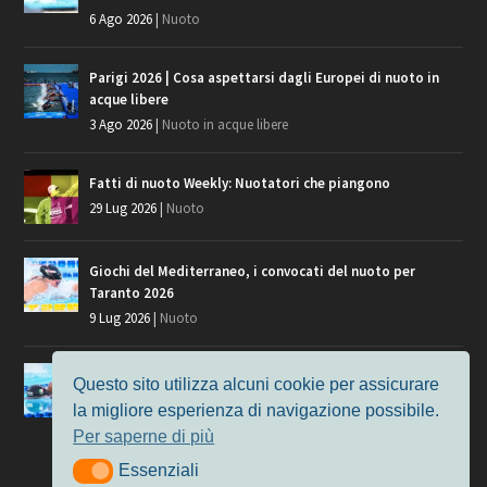
6 Ago 2026
|
Nuoto
Parigi 2026 | Cosa aspettarsi dagli Europei di nuoto in
acque libere
3 Ago 2026
|
Nuoto in acque libere
Fatti di nuoto Weekly: Nuotatori che piangono
29 Lug 2026
|
Nuoto
Giochi del Mediterraneo, i convocati del nuoto per
Taranto 2026
9 Lug 2026
|
Nuoto
Europei di Nuoto Parigi 2026: fra veterani e giovani, chi
Questo sito utilizza alcuni cookie per assicurare
manca?
la migliore esperienza di navigazione possibile.
7 Lug 2026
|
Nuoto
Per saperne di più
Essenziali
Essenziali