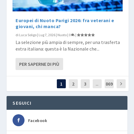
Europei di Nuoto Parigi 2026: fra veterani e
giovani, chi manca?
di
Luca Soligo
|
Lug 7, 2026
|
Nuoto
|
0
|
La selezione più ampia di sempre, per una trasferta
extra italiana: questa è la Nazionale che...
PER SAPERNE DI PIÙ
1
2
3
...
869
SEGUICI
Facebook