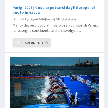
Parigi 2026 | Cosa aspettarsi dagli Europei di
nuoto in vasca
di
Luca Soligo
|
Ago 6, 2026
|
Nuoto
|
0
|
Manca davvero poco all’inizio degli Europei di Parigi,
la rassegna continentale che si svolgerà...
PER SAPERNE DI PIÙ