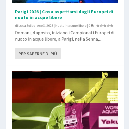
Parigi 2026 | Cosa aspettarsi dagli Europei di
nuoto in acque libere
di
Luca Soligo
|
Ago 3, 2026
|
Nuoto in acque libere
|
0
|
Domani, 4 agosto, iniziano i Campionati Europei di
nuoto in acque libere, a Parigi, nella Senna,...
PER SAPERNE DI PIÙ