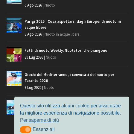
6 Ago 2026
|
Nuoto
Parigi 2026 | Cosa aspettarsi dagli Europei di nuoto in
acque libere
3 Ago 2026
|
Nuoto in acque libere
Fatti di nuoto Weekly: Nuotatori che piangono
29 Lug 2026
|
Nuoto
Giochi del Mediterraneo, i convocati del nuoto per
Taranto 2026
9 Lug 2026
|
Nuoto
Europei di Nuoto Parigi 2026: fra veterani e giovani, chi
Questo sito utilizza alcuni cookie per assicurare
manca?
la migliore esperienza di navigazione possibile.
7 Lug 2026
|
Nuoto
Per saperne di più
Essenziali
Essenziali