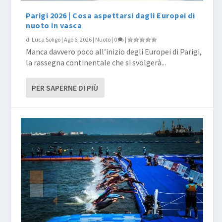
Parigi 2026 | Cosa aspettarsi dagli Europei di
nuoto in vasca
di
Luca Soligo
|
Ago 6, 2026
|
Nuoto
|
0
|
Manca davvero poco all’inizio degli Europei di Parigi,
la rassegna continentale che si svolgerà...
PER SAPERNE DI PIÙ