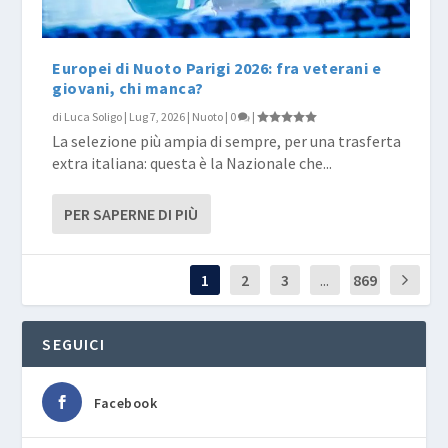
Europei di Nuoto Parigi 2026: fra veterani e
giovani, chi manca?
di
Luca Soligo
|
Lug 7, 2026
|
Nuoto
|
0
|
La selezione più ampia di sempre, per una trasferta
extra italiana: questa è la Nazionale che...
PER SAPERNE DI PIÙ
1
2
3
...
869
SEGUICI
Facebook