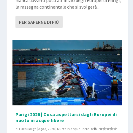
Manca davvero poco all’inizio degli Europei di Parigi,
la rassegna continentale che si svolgerà...
PER SAPERNE DI PIÙ
Parigi 2026 | Cosa aspettarsi dagli Europei di
nuoto in acque libere
di
Luca Soligo
|
Ago 3, 2026
|
Nuoto in acque libere
|
0
|