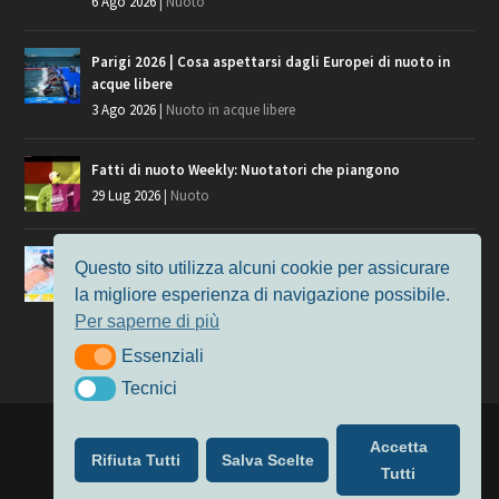
6 Ago 2026
|
Nuoto
Parigi 2026 | Cosa aspettarsi dagli Europei di nuoto in
acque libere
3 Ago 2026
|
Nuoto in acque libere
Fatti di nuoto Weekly: Nuotatori che piangono
29 Lug 2026
|
Nuoto
Giochi del Mediterraneo, i convocati del nuoto per
Questo sito utilizza alcuni cookie per assicurare
Taranto 2026
la migliore esperienza di navigazione possibile.
9 Lug 2026
|
Nuoto
Per saperne di più
Essenziali
Essenziali
Tecnici
Tecnici
Progettato da
Elegant Themes
| Alimentato da
WordPress
Accetta
Rifiuta Tutti
Salva Scelte
Nuoto
MasterS
Podcast
Il Nuoto in Cifre
Chi siamo
Tutti
Privacy & Cookie Policy