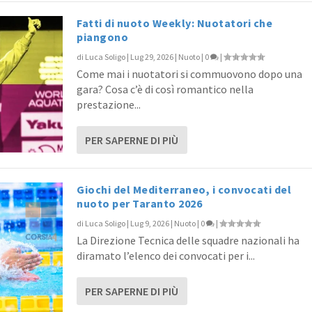
Fatti di nuoto Weekly: Nuotatori che
piangono
di
Luca Soligo
|
Lug 29, 2026
|
Nuoto
|
0
|
Come mai i nuotatori si commuovono dopo una
gara? Cosa c’è di così romantico nella
prestazione...
PER SAPERNE DI PIÙ
Giochi del Mediterraneo, i convocati del
nuoto per Taranto 2026
di
Luca Soligo
|
Lug 9, 2026
|
Nuoto
|
0
|
La Direzione Tecnica delle squadre nazionali ha
diramato l’elenco dei convocati per i...
PER SAPERNE DI PIÙ