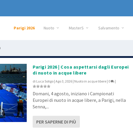
Parigi 2026
Nuoto
MasterS
Salvamento
p
Parigi 2026 | Cosa aspettarsi dagli Europei
di nuoto in acque libere
di
Luca Soligo
|
Ago 3, 2026
|
Nuoto in acque libere
|
0
|
Domani, 4 agosto, iniziano i Campionati
Europei di nuoto in acque libere, a Parigi, nella
Senna,...
PER SAPERNE DI PIÙ