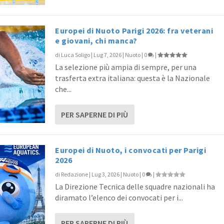
Europei di Nuoto Parigi 2026: fra veterani
e giovani, chi manca?
di
Luca Soligo
|
Lug 7, 2026
|
Nuoto
|
0
|
La selezione più ampia di sempre, per una
trasferta extra italiana: questa è la Nazionale
che...
PER SAPERNE DI PIÙ
Europei di Nuoto, i convocati per Parigi
2026
di
Redazione
|
Lug 3, 2026
|
Nuoto
|
0
|
La Direzione Tecnica delle squadre nazionali ha
diramato l’elenco dei convocati per i...
PER SAPERNE DI PIÙ