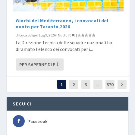
Giochi del Mediterraneo, i convocati del
nuoto per Taranto 2026
di
Luca Soligo
|
Lug 9, 2026
|
Nuoto
|
0
|
La Direzione Tecnica delle squadre nazionali ha
diramato l’elenco dei convocati per i...
PER SAPERNE DI PIÙ
1
2
3
...
870
SEGUICI
Facebook