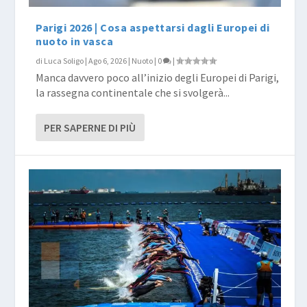
Parigi 2026 | Cosa aspettarsi dagli Europei di
nuoto in vasca
di
Luca Soligo
|
Ago 6, 2026
|
Nuoto
|
0
|
Manca davvero poco all’inizio degli Europei di Parigi,
la rassegna continentale che si svolgerà...
PER SAPERNE DI PIÙ