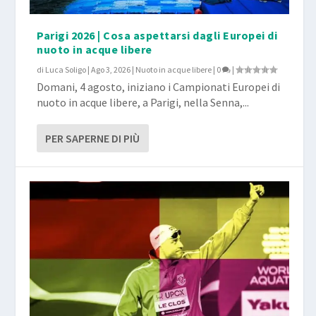
Parigi 2026 | Cosa aspettarsi dagli Europei di
nuoto in acque libere
di
Luca Soligo
|
Ago 3, 2026
|
Nuoto in acque libere
|
0
|
Domani, 4 agosto, iniziano i Campionati Europei di
nuoto in acque libere, a Parigi, nella Senna,...
PER SAPERNE DI PIÙ