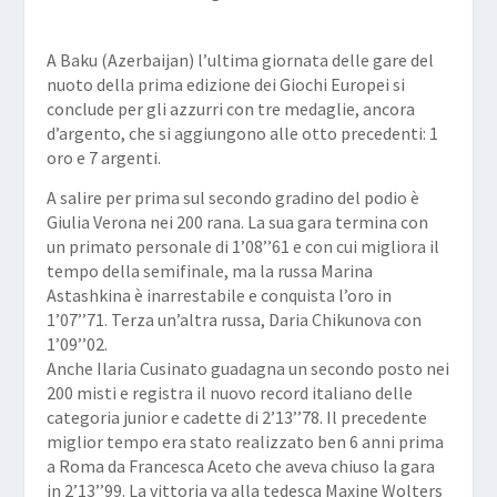
A Baku (Azerbaijan) l’ultima giornata delle gare del
nuoto della prima edizione dei Giochi Europei si
conclude per gli azzurri con tre medaglie, ancora
d’argento, che si aggiungono alle otto precedenti: 1
oro e 7 argenti.
A salire per prima sul secondo gradino del podio è
Giulia Verona nei 200 rana. La sua gara termina con
un primato personale di 1’08’’61 e con cui migliora il
tempo della semifinale, ma la russa Marina
Astashkina è inarrestabile e conquista l’oro in
1’07’’71. Terza un’altra russa, Daria Chikunova con
1’09’’02.
Anche Ilaria Cusinato guadagna un secondo posto nei
200 misti e registra il nuovo record italiano delle
categoria junior e cadette di 2’13’’78. Il precedente
miglior tempo era stato realizzato ben 6 anni prima
a Roma da Francesca Aceto che aveva chiuso la gara
in 2’13’’99. La vittoria va alla tedesca Maxine Wolters