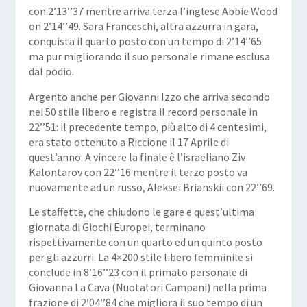
con 2’13’’37 mentre arriva terza l’inglese Abbie Wood
on 2’14’’49. Sara Franceschi, altra azzurra in gara,
conquista il quarto posto con un tempo di 2’14’’65
ma pur migliorando il suo personale rimane esclusa
dal podio.
Argento anche per Giovanni Izzo che arriva secondo
nei 50 stile libero e registra il record personale in
22’’51: il precedente tempo, più alto di 4 centesimi,
era stato ottenuto a Riccione il 17 Aprile di
quest’anno. A vincere la finale è l’israeliano Ziv
Kalontarov con 22’’16 mentre il terzo posto va
nuovamente ad un russo, Aleksei Brianskii con 22’’69.
Le staffette, che chiudono le gare e quest’ultima
giornata di Giochi Europei, terminano
rispettivamente con un quarto ed un quinto posto
per gli azzurri. La 4×200 stile libero femminile si
conclude in 8’16’’23 con il primato personale di
Giovanna La Cava (Nuotatori Campani) nella prima
frazione di 2’04’’84 che migliora il suo tempo di un