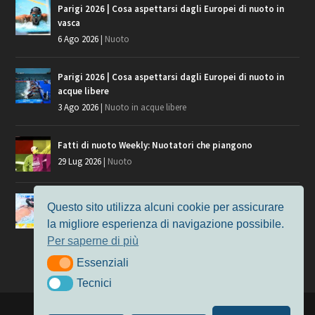
Parigi 2026 | Cosa aspettarsi dagli Europei di nuoto in
vasca
6 Ago 2026
|
Nuoto
Parigi 2026 | Cosa aspettarsi dagli Europei di nuoto in
acque libere
3 Ago 2026
|
Nuoto in acque libere
Fatti di nuoto Weekly: Nuotatori che piangono
29 Lug 2026
|
Nuoto
Giochi del Mediterraneo, i convocati del nuoto per
Questo sito utilizza alcuni cookie per assicurare
Taranto 2026
la migliore esperienza di navigazione possibile.
9 Lug 2026
|
Nuoto
Per saperne di più
Essenziali
Essenziali
Tecnici
Tecnici
Progettato da
Elegant Themes
| Alimentato da
WordPress