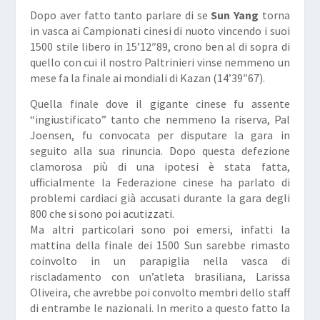
Dopo aver fatto tanto parlare di se
Sun Yang
torna
in vasca ai Campionati cinesi di nuoto vincendo i suoi
1500 stile libero in 15’12″89, crono ben al di sopra di
quello con cui il nostro Paltrinieri vinse nemmeno un
mese fa la finale ai mondiali di Kazan (14’39″67).
Quella finale dove il gigante cinese fu assente
“ingiustificato” tanto che nemmeno la riserva, Pal
Joensen, fu convocata per disputare la gara in
seguito alla sua rinuncia. Dopo questa defezione
clamorosa più di una ipotesi è stata fatta,
ufficialmente la Federazione cinese ha parlato di
problemi cardiaci già accusati durante la gara degli
800 che si sono poi acutizzati.
Ma altri particolari sono poi emersi, infatti la
mattina della finale dei 1500 Sun sarebbe rimasto
coinvolto in un parapiglia nella vasca di
riscladamento con un’atleta brasiliana, Larissa
Oliveira, che avrebbe poi convolto membri dello staff
di entrambe le nazionali. In merito a questo fatto la