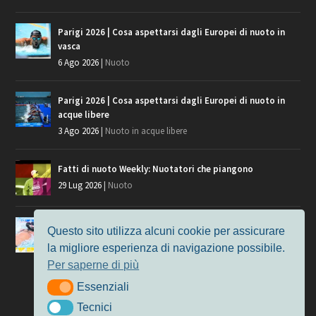
Parigi 2026 | Cosa aspettarsi dagli Europei di nuoto in
vasca
6 Ago 2026
|
Nuoto
Parigi 2026 | Cosa aspettarsi dagli Europei di nuoto in
acque libere
3 Ago 2026
|
Nuoto in acque libere
Fatti di nuoto Weekly: Nuotatori che piangono
29 Lug 2026
|
Nuoto
Giochi del Mediterraneo, i convocati del nuoto per
Questo sito utilizza alcuni cookie per assicurare
Taranto 2026
la migliore esperienza di navigazione possibile.
9 Lug 2026
|
Nuoto
Per saperne di più
Essenziali
Essenziali
Tecnici
Tecnici