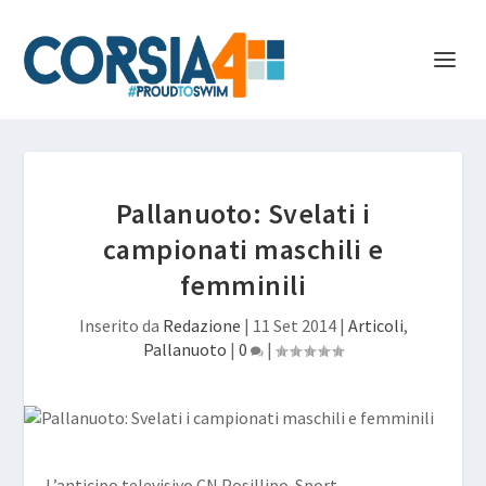
Pallanuoto: Svelati i
campionati maschili e
femminili
Inserito da
Redazione
|
11 Set 2014
|
Articoli
,
Pallanuoto
|
0
|
L’anticipo televisivo CN Posillipo-Sport