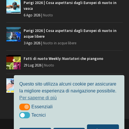
Parigi 2026 | Cosa aspettarsi dagli Europei di nuoto in
vasca
6 Ago 2026
|
Nuoto
Parigi 2026 | Cosa aspettarsi dagli Europei di nuoto in
acque libere
3 Ago 2026
|
Nuoto in acque libere
Fatti di nuoto Weekly: Nuotatori che piangono
29 Lug 2026
|
Nuoto
Giochi del Mediterraneo, i convocati del nuoto per
Questo sito utilizza alcuni cookie per assicurare
Taranto 2026
la migliore esperienza di navigazione possibile.
9 Lug 2026
|
Nuoto
Per saperne di più
Essenziali
Essenziali
Tecnici
Tecnici
Progettato da
Elegant Themes
| Alimentato da
WordPress