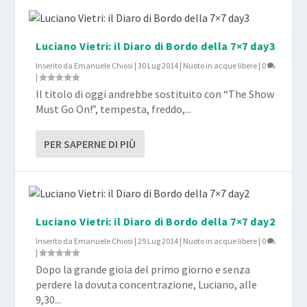
Luciano Vietri: il Diaro di Bordo della 7×7 day3
Inserito da
Emanuele Chiosi
|
30 Lug 2014
|
Nuoto in acque libere
|
0
|
Il titolo di oggi andrebbe sostituito con “The Show
Must Go On!”, tempesta, freddo,...
PER SAPERNE DI PIÙ
Luciano Vietri: il Diaro di Bordo della 7×7 day2
Inserito da
Emanuele Chiosi
|
29 Lug 2014
|
Nuoto in acque libere
|
0
|
Dopo la grande gioia del primo giorno e senza
perdere la dovuta concentrazione, Luciano, alle
9,30...