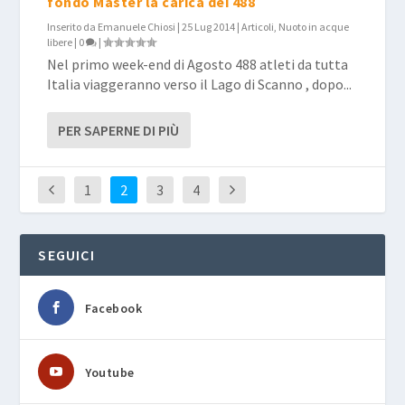
fondo Master la carica dei 488
Inserito da
Emanuele Chiosi
|
25 Lug 2014
|
Articoli
,
Nuoto in acque
libere
|
0
|
Nel primo week-end di Agosto 488 atleti da tutta
Italia viaggeranno verso il Lago di Scanno , dopo...
PER SAPERNE DI PIÙ
1
2
3
4
SEGUICI
Facebook
Youtube