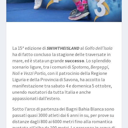
La 15ª edizione di
SWIMTHEISLAND
al
Golfo dell’Isola
ha di fatto concluso la stagione delle traversate in
mare, ed è stata un grande
successo
. Lo splendido
scenario ligure, tra i comuni di
Spotorno
,
Bergeggi
,
Noli
e
Vezzi Portio
, con il patrocinio della Regione
Liguria e della Provincia di Savona, ha accolto la
manifestazione tra sabato 4 e domenica 5 ottobre,
unendo nuotatori da tutta Italia e anche
appassionati dall’estero.
Sotto l’arco di partenza dei Bagni Bahia Blanca sono
passati quasi 3000 atleti dai 6 anni in su, per prove su
distanze dagli 800 ai 6000 metri fino alla romantica
nuotata all’alba da 100 metri. La presenza in acqua di