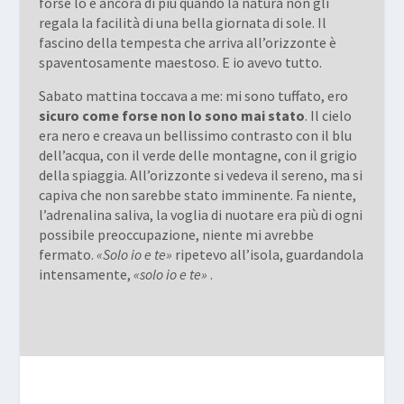
forse lo è ancora di più quando la natura non gli
regala la facilità di una bella giornata di sole. Il
fascino della tempesta che arriva all’orizzonte è
spaventosamente maestoso. E io avevo tutto.
Sabato mattina toccava a me: mi sono tuffato, ero
sicuro come forse non lo sono mai stato
. Il cielo
era nero e creava un bellissimo contrasto con il blu
dell’acqua, con il verde delle montagne, con il grigio
della spiaggia. All’orizzonte si vedeva il sereno, ma si
capiva che non sarebbe stato imminente. Fa niente,
l’adrenalina saliva, la voglia di nuotare era più di ogni
possibile preoccupazione, niente mi avrebbe
fermato.
«Solo io e te»
ripetevo all’isola, guardandola
intensamente,
«solo io e te»
.