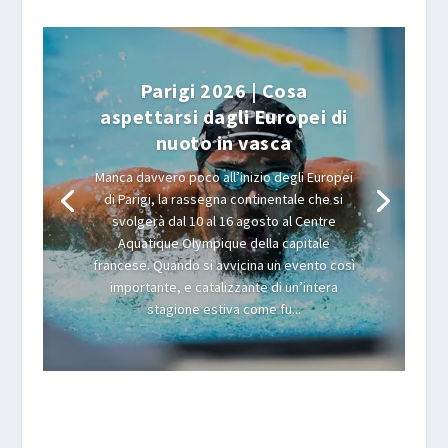
Parigi 2026 | Cosa
aspettarsi dagli Europei di
nuoto in vasca
Manca davvero poco all’inizio degli Europei
di Parigi, la rassegna continentale che si
svolgerà dal 10 al 16 agosto al Centre
Aquatique Olympique della capitale
francese. Quando si avvicina un evento così
importante, e catalizzante di un’intera
stagione estiva come fu...