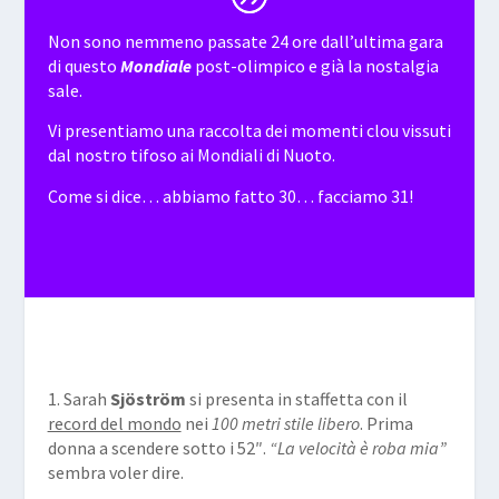
Non sono nemmeno passate 24 ore dall’ultima gara
di questo
Mondiale
post-olimpico e già la nostalgia
sale.
Vi presentiamo una raccolta dei momenti clou vissuti
dal nostro
tifoso ai Mondiali di Nuoto
.
Come si dice… abbiamo fatto 30… facciamo 31!
1. Sarah
Sjöström
si presenta in staffetta con il
record del mondo
nei
100 metri stile libero
. Prima
donna a scendere sotto i 52″.
“La velocità è roba mia”
sembra voler dire.