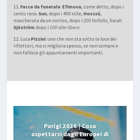
11.
Facce da funerale
.
Efimova
, come detto, dopo i
cento rana.
Sun
, dopo i 400 stile,
Hosszú
,
mascherata da un sorriso, dopo i
200 farfalla
, Sarah
Sjöström
dopo i
100 stile libero
.
12. Luca
Pizzini
: uno che non sta sotto la luce dei
riflettori, ma si migliora spesso, se non sempre e
non fallisce gli appuntamenti importanti.
Parigi 2026 | Cosa
aspettarsi dagli Europei di