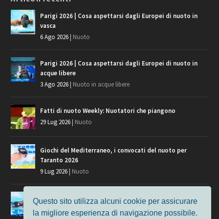
Parigi 2026 | Cosa aspettarsi dagli Europei di nuoto in
vasca
6 Ago 2026
|
Nuoto
Parigi 2026 | Cosa aspettarsi dagli Europei di nuoto in
acque libere
3 Ago 2026
|
Nuoto in acque libere
Fatti di nuoto Weekly: Nuotatori che piangono
29 Lug 2026
|
Nuoto
Giochi del Mediterraneo, i convocati del nuoto per
Taranto 2026
9 Lug 2026
|
Nuoto
Europei di Nuoto Parigi 2026: fra veterani e giovani, chi
Questo sito utilizza alcuni cookie per assicurare
manca?
la migliore esperienza di navigazione possibile.
7 Lug 2026
|
Nuoto