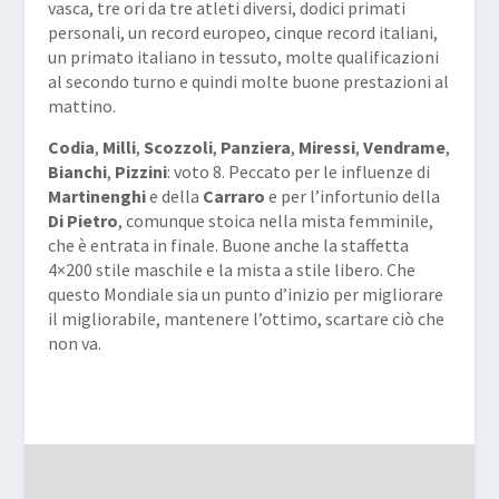
vasca, tre ori da tre atleti diversi, dodici primati
personali, un record europeo, cinque record italiani,
un primato italiano in tessuto, molte qualificazioni
al secondo turno e quindi molte buone prestazioni al
mattino.
Codia
,
Milli
,
Scozzoli
,
Panziera
,
Miressi
,
Vendrame
,
Bianchi
,
Pizzini
: voto 8. Peccato per le influenze di
Martinenghi
e della
Carraro
e per l’infortunio della
Di Pietro
, comunque stoica nella mista femminile,
che è entrata in finale. Buone anche la staffetta
4×200 stile maschile e la mista a stile libero. Che
questo Mondiale sia un punto d’inizio per migliorare
il migliorabile, mantenere l’ottimo, scartare ciò che
non va.