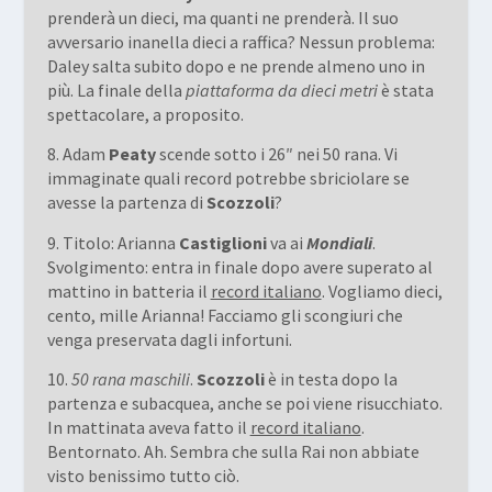
prenderà un dieci, ma quanti ne prenderà. Il suo
avversario inanella dieci a raffica? Nessun problema:
Daley salta subito dopo e ne prende almeno uno in
più. La finale della
piattaforma da dieci metri
è stata
spettacolare, a proposito.
8. Adam
Peaty
scende sotto i 26″ nei 50 rana. Vi
immaginate quali record potrebbe sbriciolare se
avesse la partenza di
Scozzoli
?
9. Titolo: Arianna
Castiglioni
va ai
Mondiali
.
Svolgimento: entra in finale dopo avere superato al
mattino in batteria il
record italiano
. Vogliamo dieci,
cento, mille Arianna! Facciamo gli scongiuri che
venga preservata dagli infortuni.
10.
50 rana maschili
.
Scozzoli
è in testa dopo la
partenza e subacquea, anche se poi viene risucchiato.
In mattinata aveva fatto il
record italiano
.
Bentornato. Ah. Sembra che sulla Rai non abbiate
visto benissimo tutto ciò.