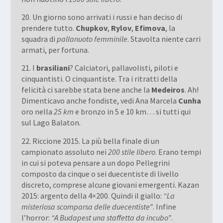
20. Un giorno sono arrivati i russi e han deciso di
prendere tutto.
Chupkov
,
Rylov
,
Efimova
, la
squadra di
pallanuoto femminile
. Stavolta niente carri
armati, per fortuna.
21. I
brasiliani
? Calciatori, pallavolisti, piloti e
cinquantisti. O cinquantiste. Tra i ritratti della
felicità ci sarebbe stata bene anche la
Medeiros
. Ah!
Dimenticavo anche fondiste, vedi Ana Marcela
Cunha
oro nella
25 km
e bronzo in 5 e 10 km… si tutti qui
sul Lago Balaton.
22. Riccione 2015. La più bella finale di un
campionato assoluto nei
200 stile libero
. Erano tempi
in cui si poteva pensare a un dopo Pellegrini
composto da cinque o sei duecentiste di livello
discreto, comprese alcune giovani emergenti. Kazan
2015: argento della 4×200. Quindi il giallo:
“La
misteriosa scomparsa delle duecentiste”
. Infine
l’horror:
“A Budapest una staffetta da incubo”
.