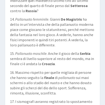
indirizzare quel maledetto ultimo tiro all’ultimo
secondo del quarto di finale perso dal
Setterosa
contro la
Russia
?
14.
Pallanuoto femminile
. Gianni
De Magistris
ha
detto in un’intervista che della pallanuoto moderna
piace come giocano le statunitensi, perché mettono
della fantasia nel loro gioco. A vederle, hanno anche
fisici imponenti e quindi tiri potenti. A vederla, la
loro pallanuoto è differente.
15.
Pallanuoto maschile
. Anche il gioco della
Serbia
sembra di livello superiore al resto del mondo, ma in
finale ci è andata la
Croazia
.
16. Massimo rispetto per quelle migliaia di persone
che hanno seguito la
finale
di
pallanuoto
sui maxi
schermi o allo stadio del nuoto e che hanno dovuto
subire gli scherzi del dio dello sport. Sofferenza,
rimonta, illusione, sconfitta.
17. I sismografi avranno registrato lo spostamento