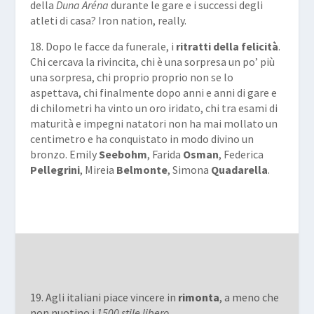
della
Duna Aréna
durante le gare e i successi degli
atleti di casa? Iron nation, really.
18. Dopo le facce da funerale, i
ritratti della felicità
.
Chi cercava la rivincita, chi è una sorpresa un po’ più
una sorpresa, chi proprio proprio non se lo
aspettava, chi finalmente dopo anni e anni di gare e
di chilometri ha vinto un oro iridato, chi tra esami di
maturità e impegni natatori non ha mai mollato un
centimetro e ha conquistato in modo divino un
bronzo. Emily
Seebohm
, Farida
Osman
, Federica
Pellegrini
, Mireia
Belmonte
, Simona
Quadarella
.
19. Agli italiani piace vincere in
rimonta
, a meno che
non nuotino i
1500 stile libero
.