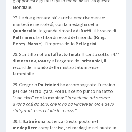
giapponesi o gli altri più o meno delusi da questo
Mondiale.
27. Le due giornate più cariche emotivamente:
martedì e mercoledì, con la medaglia della
Quadarella
, la grande rimonta di
Detti
, il bronzo di
Paltrinieri
, la sfilza di record del mondo (
King
,
Peaty
,
Masse
), l’impresa della
Pellegrini
.
28. Scintille nelle
staffette finali
. Il cento sotto i 47″
di
Morozov
,
Peaty
e l’argento dei
britannici
, il
record del mondo della mista statunitense
femminile.
29. Gregorio
Paltrinieri
ha accompagnato l’ucraino
per due terzi di gara. Poi a un certo punto ha fatto
“ciao ciao” con la manina:
“Tu continua ad andare
avanti così da solo, che io ho da vincere un oro e devo
sbrigarmi se no chiude la mensa”
.
30. L’
Italia
è una potenza? Sesto posto nel
medagliere
complessivo, sei medaglie nel nuoto in