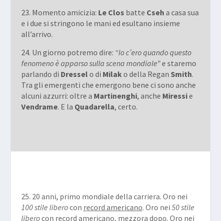
23. Momento amicizia:
Le Clos
batte
Cseh
a casa sua
e i due si stringono le mani ed esultano insieme
all’arrivo.
24. Un giorno potremo dire:
“Io c’ero quando questo
fenomeno è apparso sulla scena mondiale”
e staremo
parlando di
Dressel
o di
Milak
o della Regan
Smith
.
Tra gli emergenti che emergono bene ci sono anche
alcuni azzurri: oltre a
Martinenghi
, anche
Miressi
e
Vendrame
. E la
Quadarella
, certo.
25. 20 anni, primo mondiale della carriera. Oro nei
100 stile libero
con
record americano
. Oro nei
50 stile
libero
con
record americano
, mezzora dopo. Oro nei