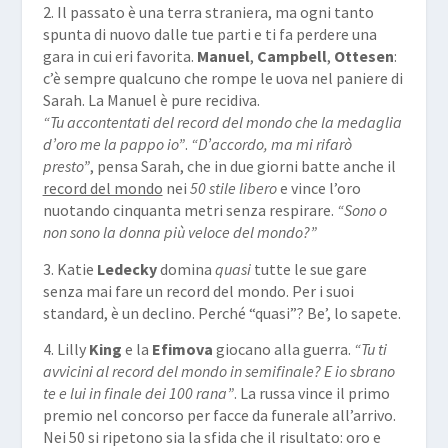
2. Il passato è una terra straniera, ma ogni tanto
spunta di nuovo dalle tue parti e ti fa perdere una
gara in cui eri favorita.
Manuel
,
Campbell
,
Ottesen
:
c’è sempre qualcuno che rompe le uova nel paniere di
Sarah. La Manuel è pure recidiva.
“Tu accontentati del record del mondo che la medaglia
d’oro me la pappo io”
.
“D’accordo, ma mi rifarò
presto”
, pensa Sarah, che in due giorni batte anche il
record del mondo
nei
50 stile libero
e vince l’oro
nuotando cinquanta metri senza respirare.
“Sono o
non sono la donna più veloce del mondo?”
3. Katie
Ledecky
domina
quasi
tutte le sue gare
senza mai fare un record del mondo. Per i suoi
standard, è un declino. Perché “quasi”? Be’, lo sapete.
4. Lilly
King
e la
Efimova
giocano alla guerra.
“Tu ti
avvicini al record del mondo in semifinale? E io sbrano
te e lui in finale dei 100 rana”
. La russa vince il primo
premio nel concorso per facce da funerale all’arrivo.
Nei 50 si ripetono sia la sfida che il risultato: oro e