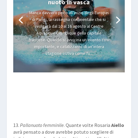
nuoto in vasca
Manca davvero poco all’inizio degli Europei
di Parigi, la rassegna continentale che si
svolgerà dal 10 al 16 agosto al Centre
Aquatique Olympique della capitale
francese. Quando si avvicina un evento così
importante, e catalizzante di un’intera
stagione estiva come fu...
13.
Pallanuoto femminile
. Quante volte Rosaria
Aiello
avrà pensato a dove avrebbe potuto scegliere di