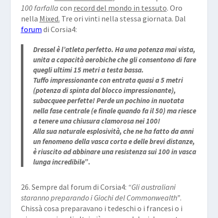
100 farfalla
con
record del mondo in tessuto
. Oro
nella
Mixed.
Tre ori vinti nella stessa giornata. Dal
forum
di Corsia4:
Dressel è l’atleta perfetto. Ha una potenza mai vista,
unita a capacità aerobiche che gli consentono di fare
quegli ultimi 15 metri a testa bassa.
Tuffo impressionante con entrata quasi a 5 metri
(potenza di spinta dal blocco impressionante),
subacquee perfette! Perde un pochino in nuotata
nella fase centrale (e finale quando fa il 50) ma riesce
a tenere una chiusura clamorosa nei 100!
Alla sua naturale esplosività, che ne ha fatto da anni
un fenomeno della vasca corta e delle brevi distanze,
è riuscito ad abbinare una resistenza sui 100 in vasca
lunga incredibile”
.
26. Sempre dal forum di Corsia4:
“Gli australiani
staranno preparando i Giochi del Commonwealth”
.
Chissà cosa preparavano i tedeschi o i francesi o i