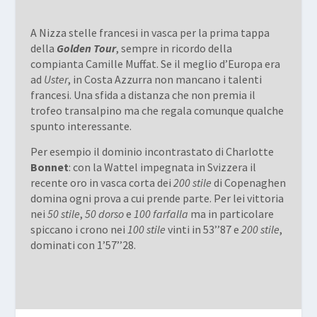
A Nizza stelle francesi in vasca per la prima tappa
della
Golden Tour
, sempre in ricordo della
compianta Camille Muffat. Se il meglio d’Europa era
ad
Uster
, in Costa Azzurra non mancano i talenti
francesi. Una sfida a distanza che non premia il
trofeo transalpino ma che regala comunque qualche
spunto interessante.
Per esempio il dominio incontrastato di Charlotte
Bonnet
: con la Wattel impegnata in Svizzera il
recente oro in vasca corta dei
200 stile
di Copenaghen
domina ogni prova a cui prende parte. Per lei vittoria
nei
50 stile
,
50 dorso
e
100 farfalla
ma in particolare
spiccano i crono nei
100 stile
vinti in 53’’87 e
200 stile
,
dominati con 1’57’’28.