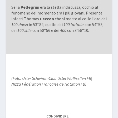
Se la
Pellegrini
era la stella indiscussa, occhio al
fenomeno del momento tra i più giovani. Presente
infatti Thomas
Ceccon
che si mette al collo l’oro dei
100 dorso
in 53’’84, quello dei
100 farfalla
con 54’’53,
dei
100 stile
con 50’’56 e dei
400
con 3’56’’10.
(Foto: Uster SchwimmClub Uster Wallisellen FB|
Nizza Fédération Française de Natation FB)
CONDIVIDERE: