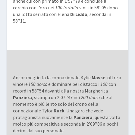
anche qui con primato in 1’57’’79 e conclude il
cerchio con l’oro nei
100 farfalla
vinti in 58’’05 dopo
una lotta serrata con Elena
Di Liddo
, seconda in
58’’11.
Ancor meglio fa la connazionale Kylie
Masse
: oltre a
vincere i
50 dorso
e dominare per distacco i
100
con
record in 58’’54 davanti alla nostra Margherita
Panziera
, stampa un 2’07’’47 nei
200 dorso
che al
momento è più lento solo del crono della
connazionale Tylor
Ruck
. Una gara che vede
protagonista nuovamente la
Panziera
, questa volta
molto più competitiva e seconda in 2’09’’86 a pochi
decimi dal suo personale.