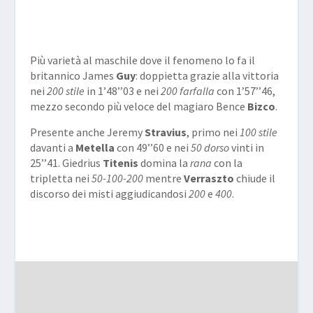
Più varietà al maschile dove il fenomeno lo fa il
britannico James
Guy
: doppietta grazie alla vittoria
nei
200 stile
in 1’48’’03 e nei
200 farfalla
con 1’57’’46,
mezzo secondo più veloce del magiaro Bence
Bizco
.
Presente anche Jeremy
Stravius
, primo nei
100 stile
davanti a
Metella
con 49’’60 e nei
50 dorso
vinti in
25’’41. Giedrius
Titenis
domina la
rana
con la
tripletta nei
50-100-200
mentre
Verraszto
chiude il
discorso dei misti aggiudicandosi
200
e
400
.