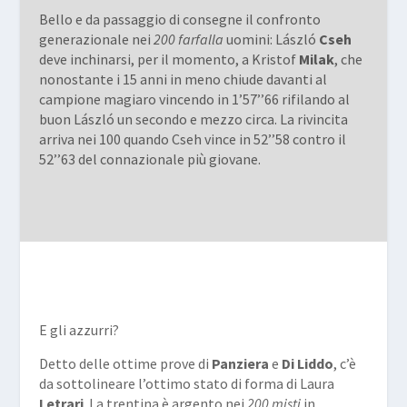
Bello e da passaggio di consegne il confronto
generazionale nei
200 farfalla
uomini: László
Cseh
deve inchinarsi, per il momento, a Kristof
Milak
, che
nonostante i 15 anni in meno chiude davanti al
campione magiaro vincendo in 1’57’’66 rifilando al
buon László un secondo e mezzo circa. La rivincita
arriva nei 100 quando Cseh vince in 52’’58 contro il
52’’63 del connazionale più giovane.
E gli azzurri?
Detto delle ottime prove di
Panziera
e
Di Liddo
, c’è
da sottolineare l’ottimo stato di forma di Laura
Letrari
. La trentina è argento nei
200 misti
in