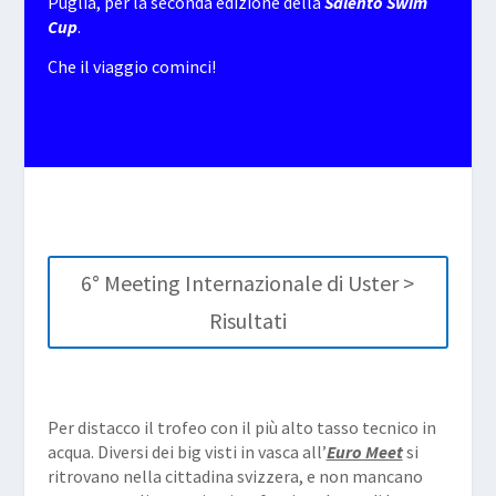
Puglia, per la seconda edizione della
Salento Swim
Cup
.
Che il viaggio cominci!
6° Meeting Internazionale di Uster >
Risultati
Per distacco il trofeo con il più alto tasso tecnico in
acqua. Diversi dei big visti in vasca all’
Euro Meet
si
ritrovano nella cittadina svizzera, e non mancano