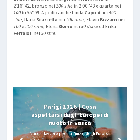
2’16’’42, bronzo nei
200 stile
in 2’00’’43 e quarta nei
100
in 55’’99. A podio anche Linda
Caponi
nei
400
stile
, Ilaria
Scarcella
nei
100 rana
, Flavio
Bizzarri
nei
100
e
200 rana
, Elena
Gemo
nei
50 dorso
ed Erika
Ferraioli
nei
50 stile
.
Parigi 2026 | Cosa
aspettarsi dagli Europei di
nuoto in vasca
Manca davvero poco all’inizio degli Europei