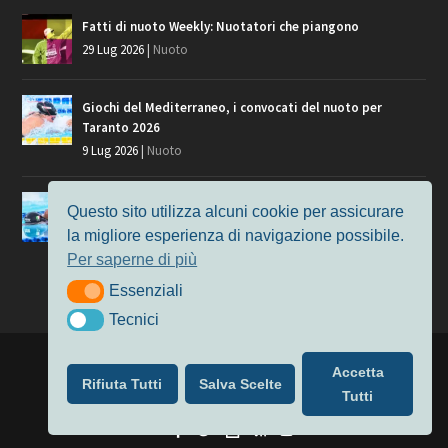
Fatti di nuoto Weekly: Nuotatori che piangono
29 Lug 2026
|
Nuoto
Giochi del Mediterraneo, i convocati del nuoto per
Taranto 2026
9 Lug 2026
|
Nuoto
Europei di Nuoto Parigi 2026: fra veterani e giovani, chi
Questo sito utilizza alcuni cookie per assicurare
manca?
la migliore esperienza di navigazione possibile.
7 Lug 2026
|
Nuoto
Per saperne di più
Essenziali
Essenziali
Tecnici
Tecnici
Progettato da
Elegant Themes
| Alimentato da
WordPress
Accetta
Rifiuta Tutti
Salva Scelte
Nuoto
MasterS
Podcast
Il Nuoto in Cifre
Chi siamo
Tutti
Privacy & Cookie Policy