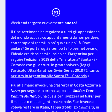
Week end targato nuovamente
nuoto
!
Il fine settimana ha regalato a tutti gli appassionati
del mondo acquatico appuntamenti da non perdere,
con campioni sparsi un po’ qua e un po’ là. Dove
andare? Se portafogli e tempo te lo permettevano,
l’ideale era riscaldarsi al caldo dell’Argentina per
seguire l’edizione 2018 della “maratona” Santa Fè-
Coronda con gli azzurri in gran spolvero (leggi
l’articolo
UltraMarathon Swim Series 2018 #1: tanto
azzurro in Argentina alla Santa Fè – Coronda
).
Più alla mano invece una trasferta in Costa Azzurra a
Nizza
per seguire la prima tappa del
Golden Tour
Camille Muffat
, o una due giorni svizzera ad
Uster
per
il suddetto meeting internazionale. E se invece si
voleva restare in Italia, tappa d’obbligo
Calimera
, in