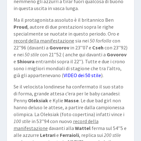
nemmeno gli azzurri a tirar fuori qualcosa di buono
in questa uscita in vasca lunga.
Ma il protagonista assoluto è il britannico Ben
Proud
, autore di due prestazioni sopra le righe
specialmente se nuotate in questo periodo. Oro e
record della manifestazione
sia nei
50 farfalla
con
22’’96 (davanti a
Govorov
in 23’’07 e
Cseh
con 23’’92)
e nei
50 stile
con 21’’52 ( anche qui davanti a
Govorov
e
Shioura
entrambi sopra il 22’’). Tutte e due i crono
sono i migliori mondiali di stagione che tra l’altro,
già gli appartenevano (
VIDEO dei 50 stile
).
Se il velocista londinese ha confermato il suo stato
di forma, grande attesa c’era per le baby canadesi:
Penny
Oleksiak
e Kylie
Masse
. Le due bad girl non
hanno deluso le attese, a partire dalla campionessa
olimpica. La Oleksiak (foto copertina) infatti vince i
100 stile
in 53’’94 con nuovo
record della
manifestazione
davanti alla
Wattel
ferma sul 54’’5 e
alle azzurre
Letrari
e
Ferraioli
, replica sui
200 stile