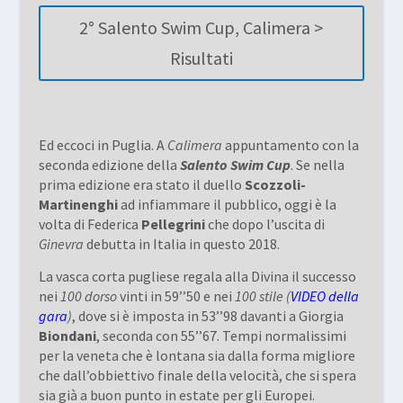
2° Salento Swim Cup, Calimera >
Risultati
Ed eccoci in Puglia. A
Calimera
appuntamento con la
seconda edizione della
Salento Swim Cup
. Se nella
prima edizione era stato il duello
Scozzoli-
Martinenghi
ad infiammare il pubblico, oggi è la
volta di Federica
Pellegrini
che dopo l’uscita di
Ginevra
debutta in Italia in questo 2018.
La vasca corta pugliese regala alla Divina il successo
nei
100 dorso
vinti in 59’’50 e nei
100 stile (
VIDEO della
gara
)
, dove si è imposta in 53’’98 davanti a Giorgia
Biondani
, seconda con 55’’67. Tempi normalissimi
per la veneta che è lontana sia dalla forma migliore
che dall’obbiettivo finale della velocità, che si spera
sia già a buon punto in estate per gli Europei.